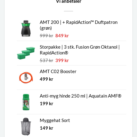
Vi anbefaler
AMT 200 | + RapidAction™ Duftpatron
(grøn)
Den
Den
999
kr
849
kr
oprindelige
aktuelle
Storpakke | 3 stk. Fusion Grøn Oktanol |
pris
pris
RapidAction®
var:
er:
999 kr.
849 kr.
Den
Den
537
kr
399
kr
oprindelige
aktuelle
AMT C02 Booster
pris
pris
var:
er:
499
kr
537 kr.
399 kr.
Anti-myg hinde 250 ml | Aquatain AMF®
199
kr
Myggehat Sort
149
kr