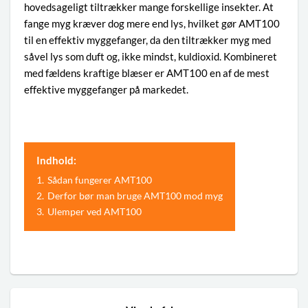
hovedsageligt tiltrækker mange forskellige insekter. At
fange myg kræver dog mere end lys, hvilket gør AMT100
til en effektiv myggefanger, da den tiltrækker myg med
såvel lys som duft og, ikke mindst, kuldioxid. Kombineret
med fældens kraftige blæser er AMT100 en af de mest
effektive myggefanger på markedet.
Indhold:
1.
Sådan fungerer AMT100
2.
Derfor bør man bruge AMT100 mod myg
3.
Ulemper ved AMT100