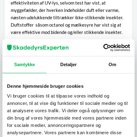
effektiviteten af UV-lys, selvom test har vist, at
myggefælder, der hverken indeholder duft eller varme,
næsten udelukkende tiltrækker ikke-stikkende insekter.
Duftstoffer såsom octanol og mælkesyre har vist sig at
være effektive mod bidende og/eller stikkende insekter.
UV-lys og varme
For at understøtte ovenstående tese vil vi også gerne
fremhæve, at der er forskningsresultater, der viser, at UV-
Samtykke
Detaljer
Om
lys hjælper med at deaktivere myggens
navigationssystem. Det er dog vigtigt at huske, at UV-lys
er mest effektivt i tusmørke og totalt mørke, hvilket
Denne hjemmeside bruger cookies
betyder, at fælden er mest effektiv om aftenen og/eller
Vi bruger cookies til at tilpasse vores indhold og
om natten.
annoncer, til at vise dig funktioner til sociale medier og til
at analysere vores trafik. Vi deler også oplysninger om
Myg tiltrækkes også af varme, og da AMT100 har et
din brug af vores hjemmeside med vores partnere inden
indbygget varmeelement, opfatter myggene varmen som
for sociale medier, annonceringspartnere og
kropsvarme fra en menneneske- eller dyrekrop. Så snart
analysepartnere. Vores partnere kan kombinere disse
myggene fornemmer varmen, vil de automatisk flyve