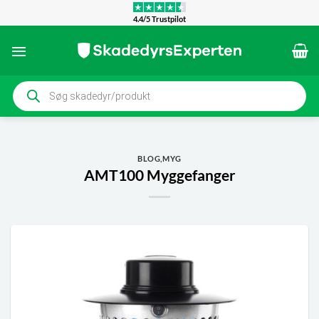
Fortsæt
4.4/5 Trustpilot
til
indhold
Products
search
BLOG
,
MYG
AMT100 Myggefanger