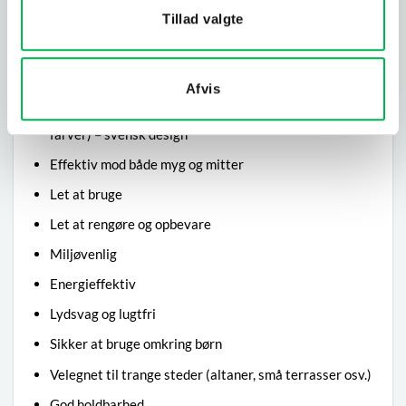
UV-lamper udivkler varme, hvilket tiltrækker myg, da
Tillad valgte
det tror det er varme fra et dyr.
Indbygget ventilator, der effektivt fanger myg (som
sidder fast i ventilatoren)
Afvis
Design, der tiltrækker myg (myg tiltrækkes af mørke
farver) – svensk design
Effektiv mod både myg og mitter
Let at bruge
Let at rengøre og opbevare
Miljøvenlig
Energieffektiv
Lydsvag og lugtfri
Sikker at bruge omkring børn
Velegnet til trange steder (altaner, små terrasser osv.)
God holdbarhed