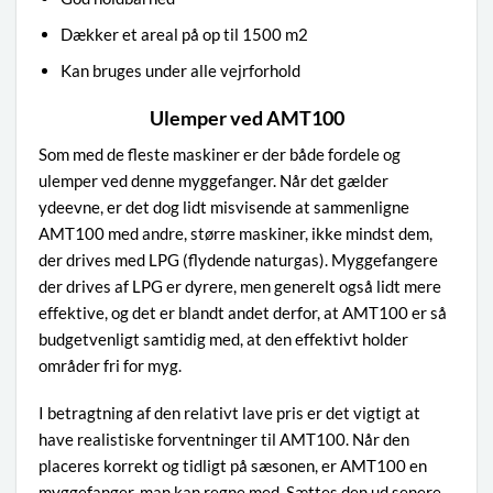
Dækker et areal på op til 1500 m2
Kan bruges under alle vejrforhold
Ulemper ved AMT100
Som med de fleste maskiner er der både fordele og
ulemper ved denne myggefanger. Når det gælder
ydeevne, er det dog lidt misvisende at sammenligne
AMT100 med andre, større maskiner, ikke mindst dem,
der drives med LPG (flydende naturgas). Myggefangere
der drives af LPG er dyrere, men generelt også lidt mere
effektive, og det er blandt andet derfor, at AMT100 er så
budgetvenligt samtidig med, at den effektivt holder
områder fri for myg.
I betragtning af den relativt lave pris er det vigtigt at
have realistiske forventninger til AMT100. Når den
placeres korrekt og tidligt på sæsonen, er AMT100 en
myggefanger, man kan regne med. Sættes den ud senere