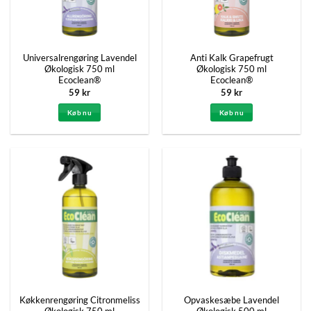
Universalrengøring Lavendel
Anti Kalk Grapefrugt
Økologisk 750 ml
Økologisk 750 ml
Ecoclean®
Ecoclean®
59
kr
59
kr
Køb nu
Køb nu
Køkkenrengøring Citronmeliss
Opvaskesæbe Lavendel
Økologisk 750 ml
Økologisk 500 ml