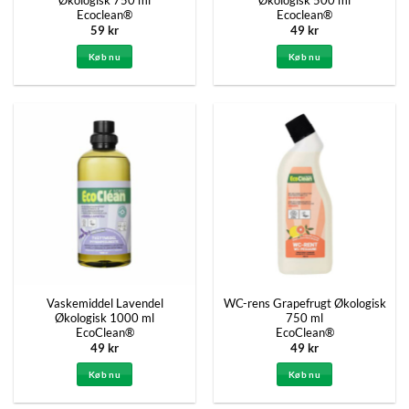
Ecoclean®
Ecoclean®
59
kr
49
kr
Køb nu
Køb nu
Vaskemiddel Lavendel
WC-rens Grapefrugt Økologisk
Økologisk 1000 ml
750 ml
EcoClean®
EcoClean®
49
kr
49
kr
Køb nu
Køb nu