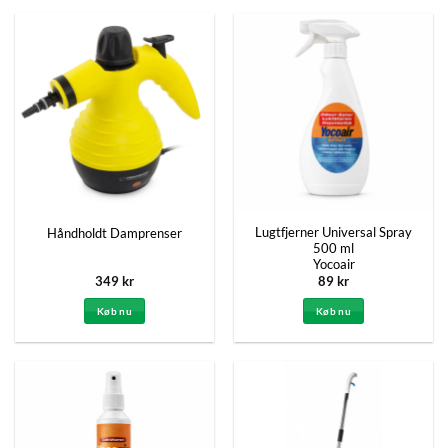
Lugtfjerner Universal Spray
Håndholdt Damprenser
500 ml
Yocoair
349
kr
89
kr
Køb nu
Køb nu