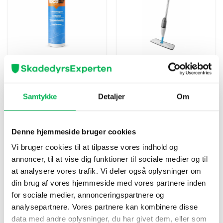
Lugtfjerner Universal Spray
Spraymop Microfiber 350 ml
200 ml
Yocoair
59
kr
199
kr
Samtykke
Detaljer
Om
Køb nu
Køb nu
Denne hjemmeside bruger cookies
Vi bruger cookies til at tilpasse vores indhold og
Opvaskemiddel
annoncer, til at vise dig funktioner til sociale medier og til
at analysere vores trafik. Vi deler også oplysninger om
din brug af vores hjemmeside med vores partnere inden
Når du vasker op i hånden, er det vigtigt at bruge en god sæbe,
for sociale medier, annonceringspartnere og
der ikke kun renser opvasken effektivt, men også er skånsom
analysepartnere. Vores partnere kan kombinere disse
mod hænder og natur. Et økologisk og miljøvenligt
data med andre oplysninger, du har givet dem, eller som
opvaskemiddel er et godt valg, når du ønsker at vaske op på en