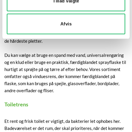
Tillad valgte
produkter med samme duft, vil der sprede sig en dejlig, ensartet
duft i hele hjemmet.
Afvis
Der findes effektive økologiske universalrengøringsmidler, som
er skånsomme og alligevel effektive til at fjerne snavs og selv
de hårdeste pletter.
Du kan vælge at bruge en spand med vand, universalrengøring
og en klud eller bruge en praktisk, færdigblandet sprayflaske til
hurtigt at sprøjte på og tørre af efter behov. Vores sortiment
omfatter også vinduesrens, der kommer færdigblandet på
flaske, som kan bruges på spejle, glasoverflader, bordplader,
andre overflader og fliser.
Toiletrens
Et rent og frisk toilet er vigtigt, da bakterier let ophobes her.
Badeværelset er det rum, der skal prioriteres, når det kommer