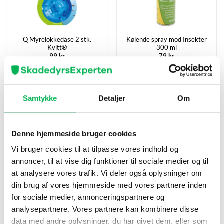
Q Myrelokkedåse 2 stk.
Kølende spray mod Insekter
Kvitt®
300 ml
99
kr
79
kr
Køb nu
Køb nu
Samtykke
Detaljer
Om
Denne hjemmeside bruger cookies
Vi bruger cookies til at tilpasse vores indhold og
annoncer, til at vise dig funktioner til sociale medier og til
at analysere vores trafik. Vi deler også oplysninger om
din brug af vores hjemmeside med vores partnere inden
for sociale medier, annonceringspartnere og
Myrespray 500 ml
Forstøver
analysepartnere. Vores partnere kan kombinere disse
Kvitt®
1,5 L
data med andre oplysninger, du har givet dem, eller som
149
kr
99
kr