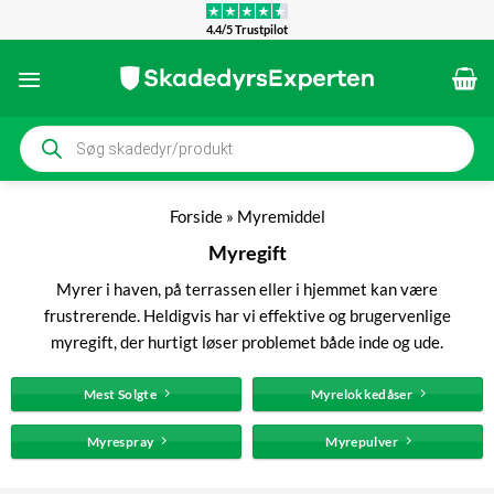
Fortsæt
4.4/5 Trustpilot
til
indhold
Products
search
Forside
»
Myremiddel
Myregift
Myrer i haven, på terrassen eller i hjemmet kan være
frustrerende. Heldigvis har vi effektive og brugervenlige
myregift, der hurtigt løser problemet både inde og ude.
Mest Solgte
Myrelokkedåser
Myrespray
Myrepulver