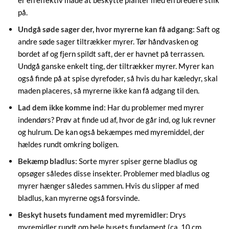
på.
Undgå søde sager der, hvor myrerne kan få adgang
: Saft og
andre søde sager tiltrækker myrer. Tør håndvasken og
bordet af og fjern spildt saft, der er havnet på terrassen.
Undgå ganske enkelt ting, der tiltrækker myrer. Myrer kan
også finde på at spise dyrefoder, så hvis du har kæledyr, skal
maden placeres, så myrerne ikke kan få adgang til den.
Lad dem ikke komme ind
: Har du problemer med myrer
indendørs? Prøv at finde ud af, hvor de går ind, og luk revner
og hulrum. De kan også bekæmpes med myremiddel, der
hældes rundt omkring boligen.
Bekæmp bladlus
: Sorte myrer spiser gerne bladlus og
opsøger således disse insekter. Problemer med bladlus og
myrer hænger således sammen. Hvis du slipper af med
bladlus, kan myrerne også forsvinde.
Beskyt husets fundament med myremidler
: Drys
myremidler rundt om hele husets fundament (ca. 10 cm