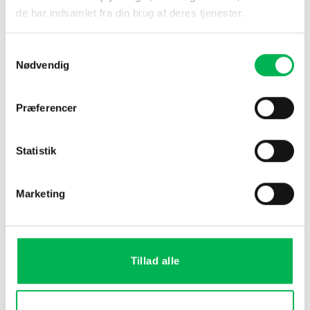
de har indsamlet fra din brug af deres tjenester.
Køb nu
Køb nu
Samtykkevalg
Nødvendig
-19%
Præferencer
Statistik
Marketing
Værdipakke
8x Myrelokkemad &
Myrespray
Den
Den
368
kr
299
kr
oprindelige
aktuelle
pris
pris
Tillad alle
Køb nu
var:
er:
368 kr.
299 kr.