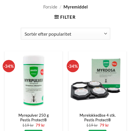
Forside
/
Myremiddel
FILTER
-34%
-34%
Myrepulver 250 g
Myrelokkedåse 4 stk.
Pestis Protect®
Pestis Protect®
Den
Den
Den
Den
119
kr
79
kr
119
kr
79
kr
oprindelige
aktuelle
oprindelige
aktuelle