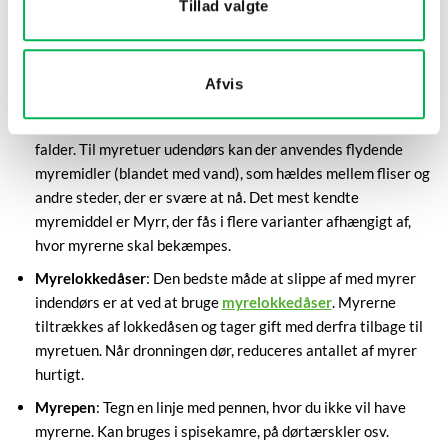
Tillad valgte
Bekæmp myrer med myremiddel
Myremiddel
: Der findes forskellige slags myremidler, men
Afvis
de har alle den samme funktion. De hældes ud der, hvor
myrerne befinder sig, hvorefter antallet af myrer effektivt
falder. Til myretuer udendørs kan der anvendes flydende
myremidler (blandet med vand), som hældes mellem fliser og
andre steder, der er svære at nå. Det mest kendte
myremiddel er Myrr, der fås i flere varianter afhængigt af,
hvor myrerne skal bekæmpes.
Myrelokkedåser
: Den bedste måde at slippe af med myrer
indendørs er at ved at bruge
myrelokkedåser
. Myrerne
tiltrækkes af lokkedåsen og tager gift med derfra tilbage til
myretuen. Når dronningen dør, reduceres antallet af myrer
hurtigt.
Myrepen
: Tegn en linje med pennen, hvor du ikke vil have
myrerne. Kan bruges i spisekamre, på dørtærskler osv.