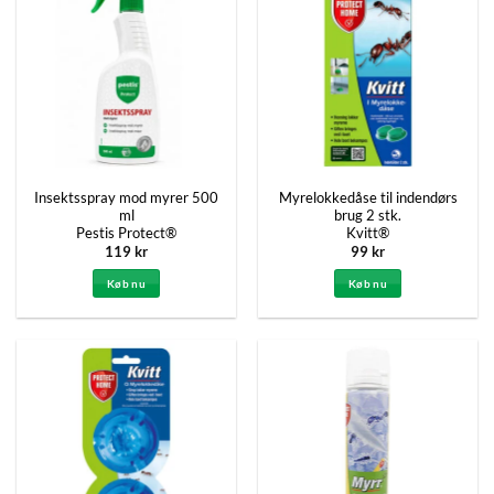
Insektsspray mod myrer 500
Myrelokkedåse til indendørs
ml
brug 2 stk.
Pestis Protect®
Kvitt®
119
kr
99
kr
Køb nu
Køb nu