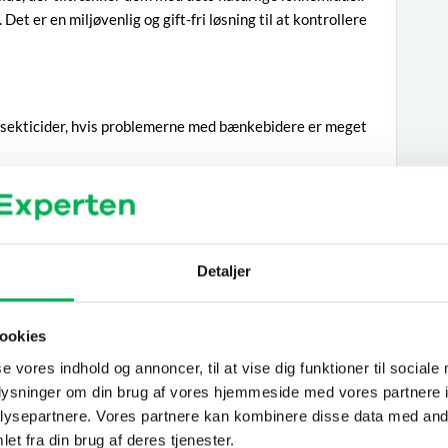
t er en miljøvenlig og gift-fri løsning til at kontrollere
insekticider, hvis problemerne med bænkebidere er meget
gt skaber resultater, kan man benytte sig af insektspray,
der kommer i kontakt med sprayen. Diatoméjord kan også
 virker på kort tid, inden for 12-96 timer.
Detaljer
staltninger mod bænkebidere
kebidere findes der effektive metoder, som man kan tage i
ookies
se vores indhold og annoncer, til at vise dig funktioner til sociale
oplysninger om din brug af vores hjemmeside med vores partnere i
ysepartnere. Vores partnere kan kombinere disse data med andr
r, at fugtniveauet indendørs ikke overstiger det normale
et fra din brug af deres tjenester.