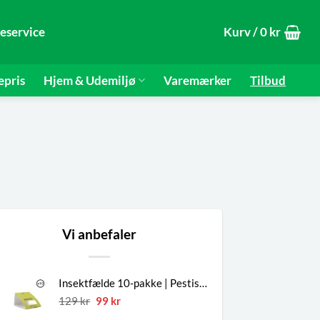
eservice
Kurv /
0
kr
epris
Hjem & Udemiljø
Varemærker
Tilbud
Vi anbefaler
Insektfælde 10-pakke | Pestis®
Den
Den
129
kr
99
kr
oprindelige
aktuelle