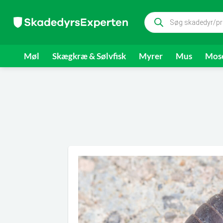
Fortsæt
Products
til
search
indhold
Møl
Skægkræ & Sølvfisk
Myrer
Mus
Mose