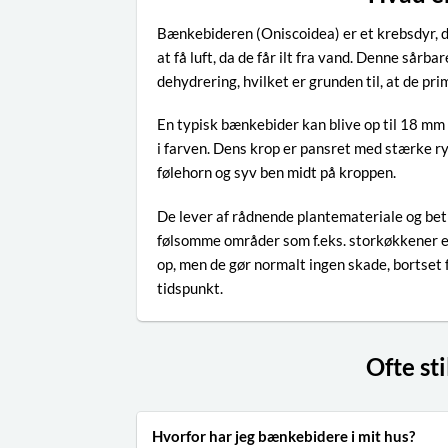
Bænkebideren (Oniscoidea) er et krebsdyr, d
at få luft, da de får ilt fra vand. Denne sår
dehydrering, hvilket er grunden til, at de pri
En typisk bænkebider kan blive op til 18 mm 
i farven. Dens krop er pansret med stærke ryg
følehorn og syv ben midt på kroppen.
De lever af rådnende plantemateriale og bet
følsomme områder som f.eks. storkøkkener ell
op, men de gør normalt ingen skade, bortset f
tidspunkt.
Ofte st
Hvorfor har jeg bænkebidere i mit hus?