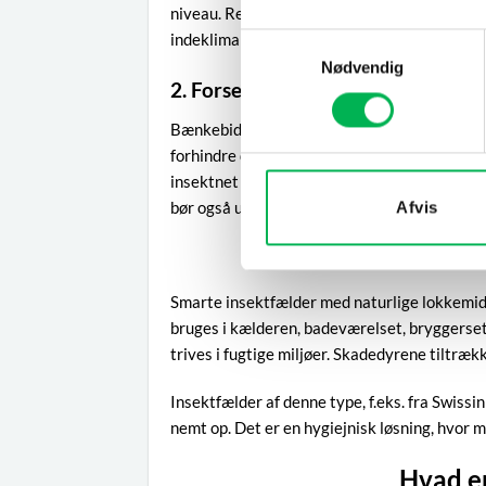
niveau. Regelmæssig ventilation og brug af 
indeklima på. Tjek også for fugtskader.
Samtykkevalg
Nødvendig
2. Forsegl indgange og brug insekt
Bænkebidere kan komme ind gennem små spræk
forhindre dem i at komme ind. Sørg for, at dø
insektnet for at forhindre indtrængen. Dørka
Afvis
bør også undersøges nøje og forsegles, hvis 
Bænkebiderfæl
Smarte insektfælder med naturlige lokkemidl
bruges i kælderen, badeværelset, bryggerset 
trives i fugtige miljøer. Skadedyrene tiltrækk
Insektfælder af denne type, f.eks. fra Swissi
nemt op. Det er en hygiejnisk løsning, hvor 
Hvad e