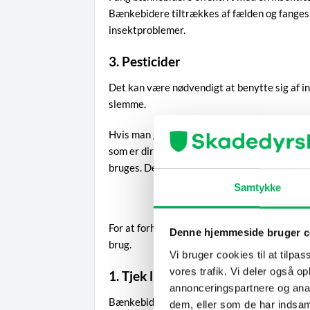
Bænkebidere tiltrækkes af fælden og fanges. De
insektproblemer.
3. Pesticider
Det kan være nødvendigt at benytte sig af 
slemme.
Hvis man gerne vil have et produkt, der hurti
som er direkte virkende og dræber de dyr, 
bruges. Det er et rent naturprodukt, som også
Samtykke
Forebyggende foran
For at forhindre nye indendørs besøg af bæn
Denne hjemmeside bruger c
brug.
Vi bruger cookies til at tilpas
vores trafik. Vi deler også 
1. Tjek luftfugtigheden
annonceringspartnere og anal
Bænkebidere trives i fugtige miljøer. Sørg fo
dem, eller som de har indsaml