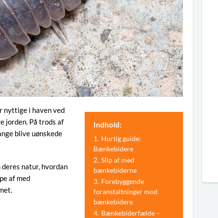
 nyttige i haven ved
 jorden. På trods af
Indhold:
gange blive uønskede
1.
Hurtig guide:
Bænkebidere
2.
Slip af med
m deres natur, hvordan
bænkebiderne
ppe af med
3.
Forebyggende
met.
foranstaltninger mod
bænkebidere
4.
Bænkebiderfælde –