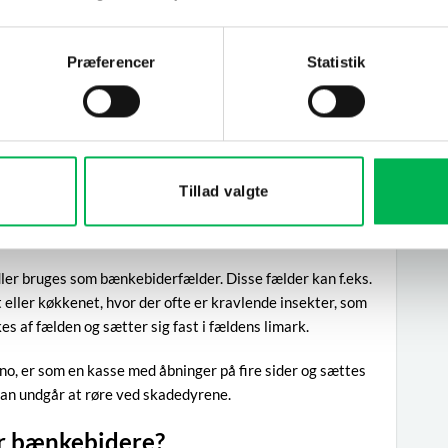
affugtere kan være effektive måder at opretholde et tørt
Præferencer
Statistik
net
ker i husets facade. Forsegl disse områder for at
re og vinduer er forseglede, og at ventilationsåbninger har
rme og andre steder, hvor bænkebidere kan snige sig ind,
Tillad valgte
det er nødvendigt.
de – Sådan virker den
er bruges som bænkebiderfælder. Disse fælder kan f.eks.
eller køkkenet, hvor der ofte er kravlende insekter, som
es af fælden og sætter sig fast i fældens limark.
nno, er som en kasse med åbninger på fire sider og sættes
man undgår at røre ved skadedyrene.
r bænkebidere?