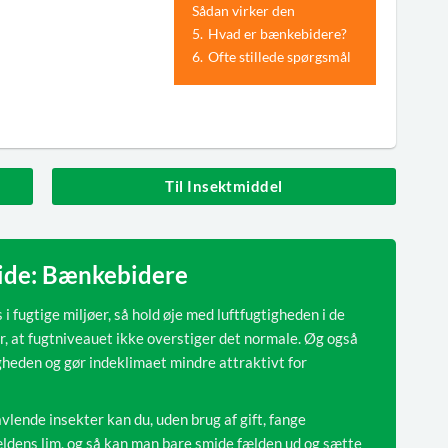
Sådan virker den
5.
Hvad er bænkebidere?
6.
Ofte stillede spørgsmål
Til Insektmiddel
uide: Bænkebidere
 fugtige miljøer, så hold øje med luftfugtigheden i de
r, at fugtniveauet ikke overstiger det normale. Øg også
igheden og gør indeklimaet mindre attraktivt for
ende insekter kan du, uden brug af gift, fange
fældens lim, og så kan man bare smide fælden ud og sætte