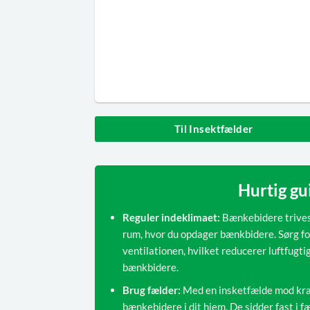
Til Insektfælder
Hurtig g
Reguler indeklimaet:
Bænkebidere trives i
rum, hvor du opdager bænkbidere. Sørg fo
ventilationen, hvilket reducerer luftfugt
bænkbidere.
Brug fælder:
Med en insketfælde mod kravl
bænkebidere i dit hjem. De sidder fast i 