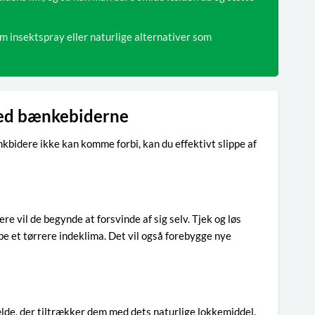
insektspray eller naturlige alternativer som
med bænkebiderne
nkbidere ikke kan komme forbi, kan du effektivt slippe af
re vil de begynde at forsvinde af sig selv. Tjek og løs
be et tørrere indeklima. Det vil også forebygge nye
de, der tiltrækker dem med dets naturlige lokkemiddel.