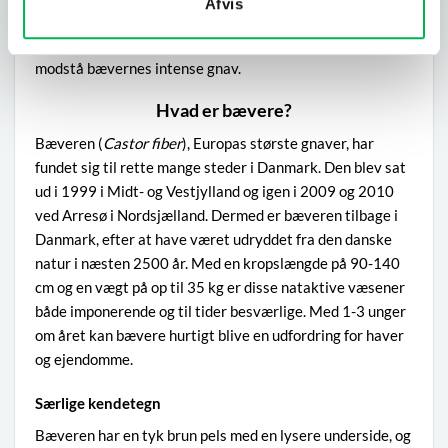
Afvis
et vævet trådhegn, helst med pigtråd i toppen, være lige
så effektivt. Hegnet skal være robust og stærkt nok til at
modstå bævernes intense gnav.
Hvad er bævere?
Bæveren (
Castor fiber
), Europas største gnaver, har
fundet sig til rette mange steder i Danmark. Den blev sat
ud i 1999 i Midt- og Vestjylland og igen i 2009 og 2010
ved Arresø i Nordsjælland. Dermed er bæveren tilbage i
Danmark, efter at have været udryddet fra den danske
natur i næsten 2500 år. Med en kropslængde på 90-140
cm og en vægt på op til 35 kg er disse nataktive væsener
både imponerende og til tider besværlige. Med 1-3 unger
om året kan bævere hurtigt blive en udfordring for haver
og ejendomme.
Særlige kendetegn
Bæveren har en tyk brun pels med en lysere underside, og