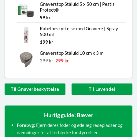
Gnaverstop Ståluld 5 x 50 cm | Pestis
var:
er:
Protect®
149 kr.
119 kr.
99
kr
Kabelbeskyttelse mod Gnavere | Spray
500 ml
199
kr
Gnaverstop Ståluld 10 cm x 3 m
Den
Den
399
kr
299
kr
oprindelige
aktuelle
pris
pris
var:
er:
399 kr.
299 kr.
Til Gnaverbeskyttelse
Til Lavendel
Hurtig guide: Bæver
Forebyg:
Fjern deres foder og ødelæg redepladser og
dæmninger for at forhindre forstyrrelser.