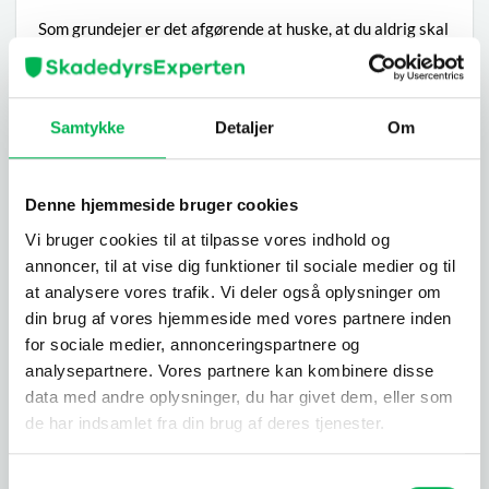
Som grundejer er det afgørende at huske, at du aldrig skal
forsøge at løse bæverproblemer på egen hånd. Kontakt
altid Naturstyrelsen, som har både ekspertisen og
bemyndigelsen til at håndtere situationen korrekt. På den
Samtykke
Detaljer
Om
måde sikrer vi, at både menneskers interesser og
bæverens beskyttelse bliver varetaget bedst muligt.
Forebyggende foranstaltninger mod bævere
Denne hjemmeside bruger cookies
Vi bruger cookies til at tilpasse vores indhold og
Da det kan være svært at slippe af med bævere på egen
annoncer, til at vise dig funktioner til sociale medier og til
hånd på grund af behovet for fældefangst og jagttegn, er
at analysere vores trafik. Vi deler også oplysninger om
det bedst at forsøge at forebygge problemet. Det kan
din brug af vores hjemmeside med vores partnere inden
også i sidste ende føre til, at bæveren forsvinder.
for sociale medier, annonceringspartnere og
Fjernelse af adgang til foder
analysepartnere. Vores partnere kan kombinere disse
data med andre oplysninger, du har givet dem, eller som
Bævere er konstant på udkig efter mad, så den nemmeste
de har indsamlet fra din brug af deres tjenester.
måde at slippe af med dem på er at fjerne adgangen til
foder. Opbevar spiselige ting i lufttætte beholdere, og
undgå at efterlade foder i det fri.
Samtykkevalg