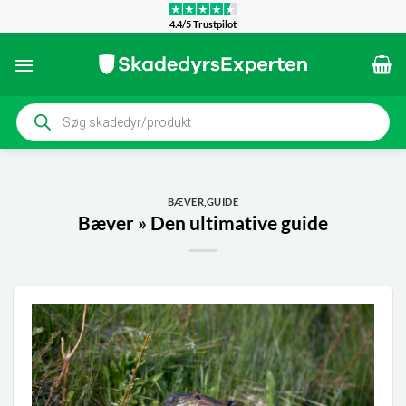
Fortsæt
4.4/5 Trustpilot
til
indhold
Products
search
BÆVER
,
GUIDE
Bæver » Den ultimative guide