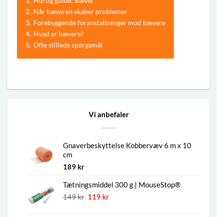
1.
Hurtig guide: Bæver
2.
Når bæveren skaber problemer
3.
Forebyggende foranstaltninger mod bævere
4.
Hvad er bævere?
5.
Ofte stillede spørgsmål
Vi anbefaler
Gnaverbeskyttelse Kobbervæv 6 m x 10
cm
189
kr
Tætningsmiddel 300 g | MouseStop®
Den
Den
149
kr
119
kr
oprindelige
aktuelle
pris
pris