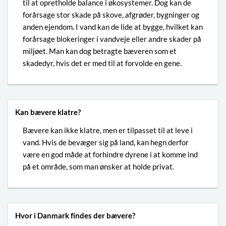
til at opretholde balance i økosystemer. Dog kan de
forårsage stor skade på skove, afgrøder, bygninger og
anden ejendom. I vand kan de lide at bygge, hvilket kan
forårsage blokeringer i vandveje eller andre skader på
miljøet. Man kan dog betragte bæveren som et
skadedyr, hvis det er med til at forvolde en gene.
Kan bævere klatre?
Bævere kan ikke klatre, men er tilpasset til at leve i
vand. Hvis de bevæger sig på land, kan hegn derfor
være en god måde at forhindre dyrene i at komme ind
på et område, som man ønsker at holde privat.
Hvor i Danmark findes der bævere?