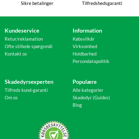
Sikre betalinger
Tilfredshedsgaranti
Kundeservice
Information
Retur/reklamation
Købsvilkår
Ofte stillede spørgsmål
Virksomhed
Kontakt os
Holdbarhed
Persondatapolitik
Skadedyrsexperten
Populære
Tilfreds kund-garanti
Alle kategorier
Om os
Skadedyr (Guides)
Blog