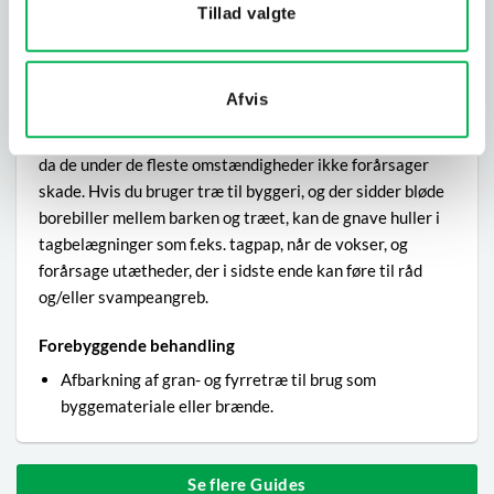
løbet af 1-2 uger. Næste forår eller hen ad den tidlige
Tillad valgte
sommer finder forpupningen sted, og mellem maj-august
er billen fuldt udviklet.
Afvis
Bekæmpelse
Der er ingen grund til at bekymre sig om bløde borebiller,
da de under de fleste omstændigheder ikke forårsager
skade. Hvis du bruger træ til byggeri, og der sidder bløde
borebiller mellem barken og træet, kan de gnave huller i
tagbelægninger som f.eks. tagpap, når de vokser, og
forårsage utætheder, der i sidste ende kan føre til råd
og/eller svampeangreb.
Forebyggende behandling
Afbarkning af gran- og fyrretræ til brug som
byggemateriale eller brænde.
Se flere Guides