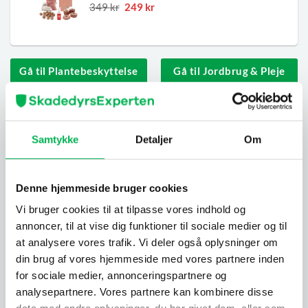
var:
Den
er:
Den
349
kr
249
kr
på
kundebedømmelse
149 kr.
oprindelige
99 kr.
aktuelle
pris
pris
var:
er:
349 kr.
249 kr.
Gå til Plantebeskyttelse
Gå til Jordbrug & Pleje
Samtykke
Detaljer
Om
Hurtig guide: Blød borebille
Rengøring: afbarkning af træ til brug til byggeri og træ
til brænde.
Denne hjemmeside bruger cookies
Bekæmpelse: afbarkning. Hvis der ikke er nogen bark,
Vi bruger cookies til at tilpasse vores indhold og
er der ingen bløde borebiller.
annoncer, til at vise dig funktioner til sociale medier og til
at analysere vores trafik. Vi deler også oplysninger om
din brug af vores hjemmeside med vores partnere inden
for sociale medier, annonceringspartnere og
Kort om bløde borebiller
analysepartnere. Vores partnere kan kombinere disse