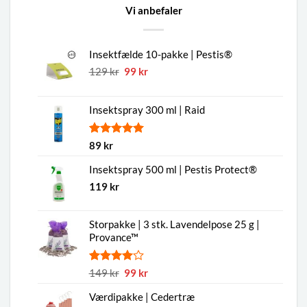
Vi anbefaler
Insektfælde 10-pakke | Pestis®
Den
Den
129
kr
99
kr
oprindelige
aktuelle
pris
pris
Insektspray 300 ml | Raid
var:
er:
129 kr.
99 kr.
Bedømt
1
89
kr
som
5.00
ud af 5
Insektspray 500 ml | Pestis Protect®
baseret på
119
kr
kundebedømmelse
Storpakke | 3 stk. Lavendelpose 25 g |
Provance™
Bedømt
1
Den
Den
149
kr
99
kr
som
4.00
oprindelige
aktuelle
ud af 5
Værdipakke | Cedertræ
pris
pris
baseret