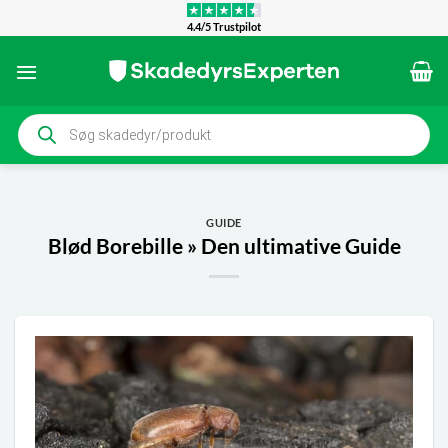
Fortsæt
4.4/5 Trustpilot
til
indhold
Products
search
GUIDE
Blød Borebille » Den ultimative Guide