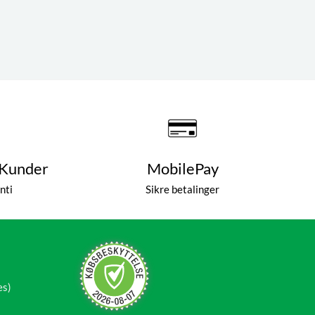
 Kunder
MobilePay
nti
Sikre betalinger
es)