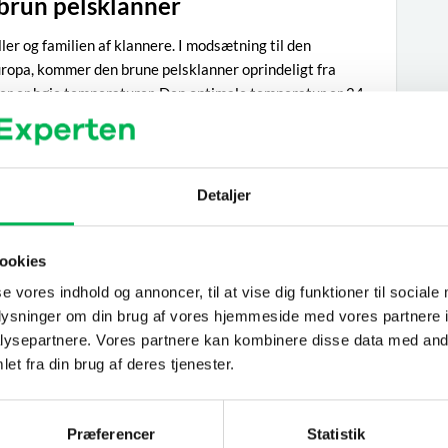
brun pelsklanner
ler og familien af klannere. I modsætning til den
ropa, kommer den brune pelsklanner oprindeligt fra
der er høje temperaturer. Den optimale temperatur er 24
60’erne og har siden spredt sig til hele Europa og er nu
agen Bornholm. Larverne lever af keratin, som findes i
jer, krummer og døde insekter. Den kan angribe uld og pels
greb skulle ramme f.eks. museer. Larverne undgår lys og
Detaljer
 at finde. De opdages som oftest ved, at man finder deres
ookies
o, at den er død, da de spiller døde, når de føler sig truede.
se vores indhold og annoncer, til at vise dig funktioner til sociale
få øje på i vinduer og vindueskarme. I de varme
oplysninger om din brug af vores hjemmeside med vores partnere i
og mellem huse og på den måde sprede sig. På tekstiler
ysepartnere. Vores partnere kan kombinere disse data med andr
e, skind og fløjl ses veldefinerede pletter. Angrebene er
et fra din brug af deres tjenester.
Præferencer
Statistik