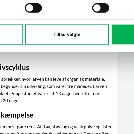
Udseende
ndelige pelsklanner og måler 2 til 5 millimeter. Den
t til sort og danner en tydelig linje mellem hovedet og
og antennerne og benene er rødlige. Larven er 6 – 8
Tillad valgte
an nemt forveksles med andre arter af pelsklannere.
gulbrun. Larven er behåret og har en karakteristisk
ivscyklus
 sprækker, hvor larven kan leve af organisk materiale.
 begynder sin udvikling, som varer tre måneder. Larven
viklet. Puppestadiet varer i 8-13 dage, hvorefter den
il 20 dage.
ekæmpelse
remmest gøre rent. Afstøv, støvsug og vask gulve og lister
pose, og frys den ned, før du smider den ud. Gentag efter