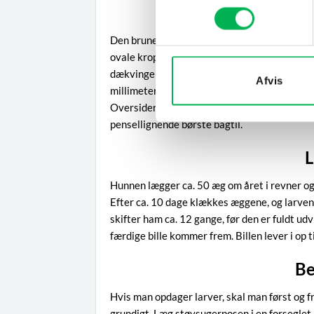
Den brune pelsklanner er mindre end den almi
ovale krop er brun til gul, og hovedet er brun
dækvingerne. Dækvingerne er tæt behårede, 
Afvis
millimeter lang, lidt større end billen, og k
Oversiden er bronzefarvet, og undersiden er 
pensellignende børste bagtil.
L
Hunnen lægger ca. 50 æg om året i revner og
Efter ca. 10 dage klækkes æggene, og larven
skifter ham ca. 12 gange, før den er fuldt ud
færdige bille kommer frem. Billen lever i op t
B
Hvis man opdager larver, skal man først og f
grundigt. Læg støvsugerposen i en forseglet 