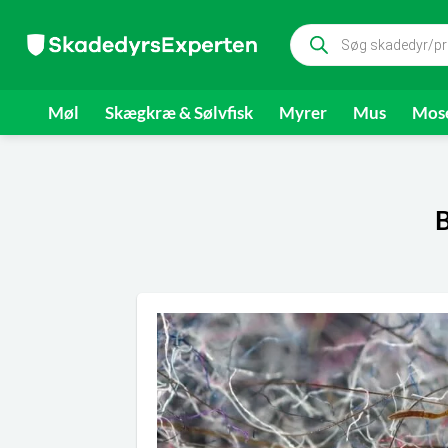
Fortsæt
Products
til
search
indhold
Møl
Skægkræ & Sølvfisk
Myrer
Mus
Mose
B