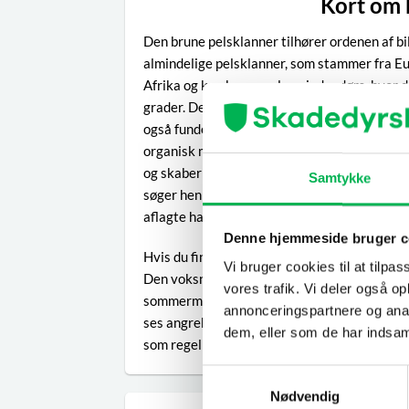
Kort om 
Den brune pelsklanner tilhører ordenen af bil
almindelige pelsklanner, som stammer fra Eu
Afrika og kan kun overleve indendørs, hvor 
grader. Den blev først opdaget i Rusland i 19
også fundet i de fleste dele af Danmark undt
organisk materiale som hudaflejringer, hår, f
og skaber stor ødelæggelse, hvis et stort an
Samtykke
søger hen til steder, hvor de kan være svære
aflagte ham.
Denne hjemmeside bruger c
Hvis du finder en larve, vil du sandsynligvis tr
Vi bruger cookies til at tilpas
Den voksne bille søger lys og er nemmest at 
vores trafik. Vi deler også 
sommermåneder kan den flyve mellem etager 
annonceringspartnere og anal
ses angrebet som små runde huller, og på pels
dem, eller som de har indsaml
som regel spredte.
Samtykkevalg
Nødvendig