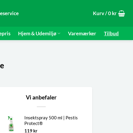
eservice
Kurv /
0
kr
epris
Hjem & Udemiljø
Varemærker
Tilbud
de
Vi anbefaler
Insektspray 500 ml | Pestis
Protect®
119
kr