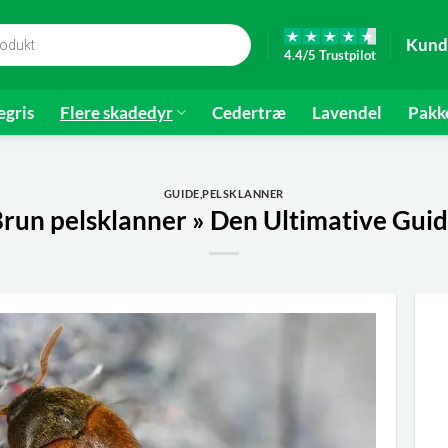
Kund
4.4/5 Trustpilot
gris
Flere skadedyr
Cedertræ
Lavendel
Pakk
GUIDE
,
PELSKLANNER
run pelsklanner » Den Ultimative Gui