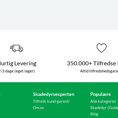
urtig Levering
350.000+ Tilfredse
2-3 dage (eget lager)
Altid tilfredshedsgara
n
Skadedyrsexperten
Populære
Tilfreds kund-garanti
Alle kategorier
Om os
Skadedyr (Guid
Blog