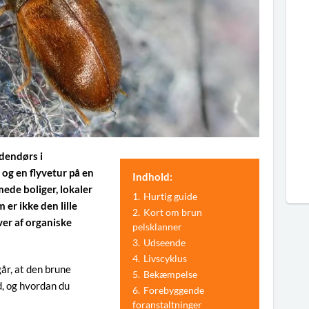
dendørs i
 og en flyvetur på en
Indhold:
ede boliger, lokaler
1.
Hurtig guide
 er ikke den lille
2.
Kort om brun
ver af organiske
pelsklanner
3.
Udseende
4.
Livscyklus
år, at den brune
5.
Bekæmpelse
d, og hvordan du
6.
Forebyggende
foranstaltninger