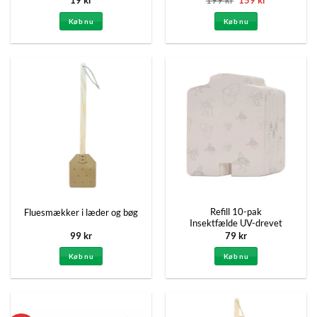
19
kr
199
kr
159
kr
oprindelige
aktuelle
pris
pris
Køb nu
Køb nu
var:
er:
199 kr.
159 kr.
Refill 10-pak
Fluesmækker i læder og bøg
Insektfælde UV-drevet
99
kr
79
kr
Køb nu
Køb nu