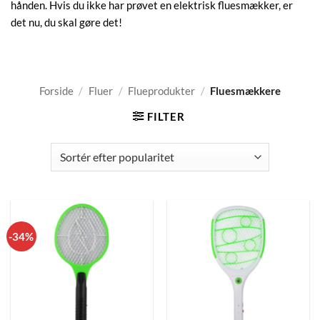
hånden. Hvis du ikke har prøvet en elektrisk fluesmækker, er
det nu, du skal gøre det!
Forside
/
Fluer
/
Flueprodukter
/
Fluesmækkere
FILTER
-34%