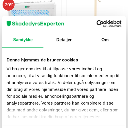
-20%
Samtykke
Detaljer
Om
Insektdræber 2 x 10 W
Fluesmækker i læder og bøg,
Pestis Protect®
Sort
Denne hjemmeside bruger cookies
Den
Den
499
kr
399
kr
99
kr
oprindelige
aktuelle
pris
pris
Vi bruger cookies til at tilpasse vores indhold og
Køb nu
Køb nu
var:
er:
499 kr.
399 kr.
annoncer, til at vise dig funktioner til sociale medier og til
at analysere vores trafik. Vi deler også oplysninger om
din brug af vores hjemmeside med vores partnere inden
for sociale medier, annonceringspartnere og
-20%
analysepartnere. Vores partnere kan kombinere disse
data med andre oplysninger, du har givet dem, eller som
de har indsamlet fra din brug af deres tjenester.