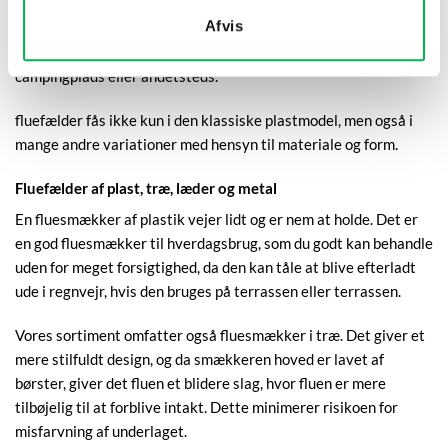
derhjemme, som du altid har en fluesmækker inden for
Afvis
rækkevidde. Det er også en god idé at pakke en eller flere
fluesmækkere med på ferien, uanset om du skal i sommerhus, på
campingplads eller andetsteds.
fluefælder fås ikke kun i den klassiske plastmodel, men også i
mange andre variationer med hensyn til materiale og form.
Fluefælder af plast, træ, læder og metal
En fluesmækker af plastik vejer lidt og er nem at holde. Det er
en god fluesmækker til hverdagsbrug, som du godt kan behandle
uden for meget forsigtighed, da den kan tåle at blive efterladt
ude i regnvejr, hvis den bruges på terrassen eller terrassen.
Vores sortiment omfatter også fluesmækker i træ. Det giver et
mere stilfuldt design, og da smækkeren hoved er lavet af
børster, giver det fluen et blidere slag, hvor fluen er mere
tilbøjelig til at forblive intakt. Dette minimerer risikoen for
misfarvning af underlaget.