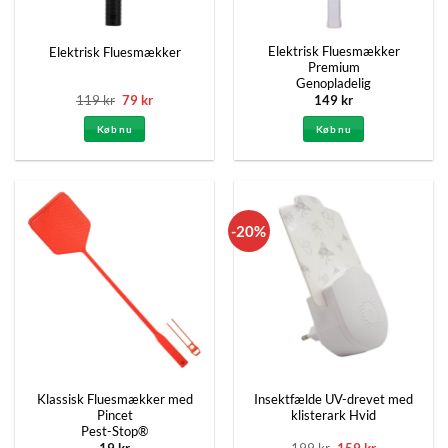
Elektrisk Fluesmækker
Elektrisk Fluesmækker
Premium
Genopladelig
Den
Den
119
kr
79
kr
149
kr
oprindelige
aktuelle
pris
pris
Køb nu
Køb nu
var:
er:
119 kr.
79 kr.
-20%
Klassisk Fluesmækker med
Insektfælde UV-drevet med
Pincet
klisterark Hvid
Pest-Stop®
Den
Den