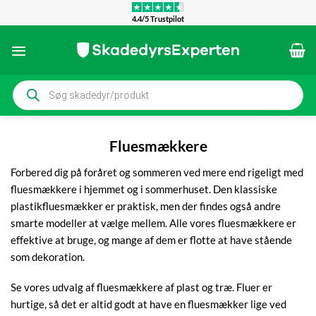
Fortsæt
4.4/5 Trustpilot
til
indhold
Products
search
Fluesmækkere
Forbered dig på foråret og sommeren ved mere end rigeligt med
fluesmækkere i hjemmet og i sommerhuset. Den klassiske
plastikfluesmækker er praktisk, men der findes også andre
smarte modeller at vælge mellem. Alle vores fluesmækkere er
effektive at bruge, og mange af dem er flotte at have stående
som dekoration.
Se vores udvalg af fluesmækkere af plast og træ. Fluer er
hurtige, så det er altid godt at have en fluesmækker lige ved