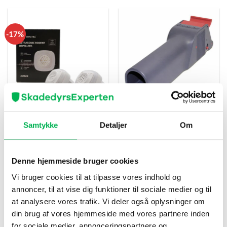
-17%
Mus & Rotteskræmmer x 2
Musefælde “no see no touch”
Samtykke
Detaljer
Om
Owltra®
Swissinno®
Den
Den
299
kr
249
kr
79
kr
oprindelige
aktuelle
pris
pris
Køb nu
Køb nu
var:
er:
299 kr.
249 kr.
Denne hjemmeside bruger cookies
Vi bruger cookies til at tilpasse vores indhold og
annoncer, til at vise dig funktioner til sociale medier og til
at analysere vores trafik. Vi deler også oplysninger om
-12%
-17%
din brug af vores hjemmeside med vores partnere inden
for sociale medier, annonceringspartnere og