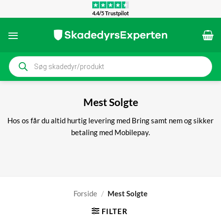
Fortsæt
4.4/5 Trustpilot
til
indhold
Products
search
Mest Solgte
Hos os får du altid hurtig levering med Bring samt nem og sikker
betaling med Mobilepay.
Forside
/
Mest Solgte
FILTER