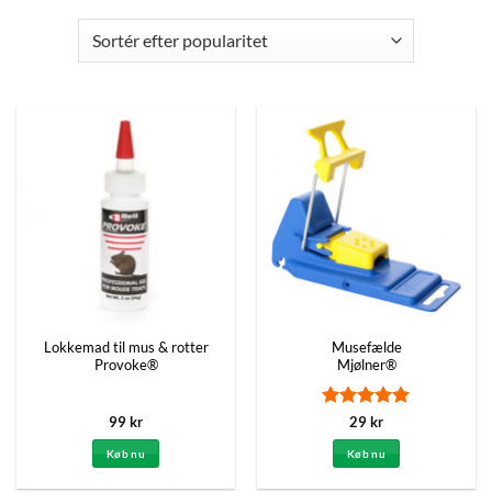
Lokkemad til mus & rotter
Musefælde
Provoke®
Mjølner®
Vurderet
5
99
kr
29
kr
ud af 5
Køb nu
Køb nu