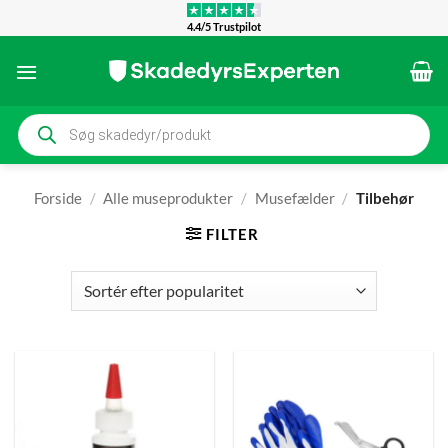
Fortsæt
4.4/5 Trustpilot
til
indhold
Products
search
Forside
/
Alle museprodukter
/
Musefælder
/
Tilbehør
FILTER