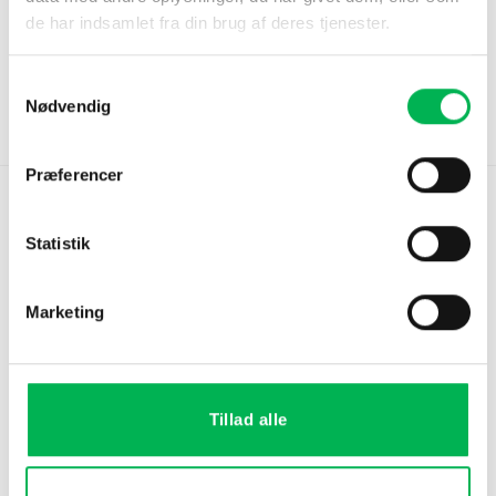
A24 Holder
Metalbur til Mus
de har indsamlet fra din brug af deres tjenester.
Goodnature®
79
kr
249
kr
Køb nu
Køb nu
Samtykkevalg
Nødvendig
Præferencer
Statistik
Gratis fragt
Leveringer
Marketing
Gratis fragt over 399 kr
2-3 dage (eget lager)
Tillad alle
MobilePay
250.000+ Kunder