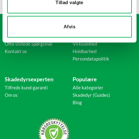
Sikre betalinger
Tilfredshedsgaranti
Tillad valgte
Afvis
Kundeservice
Information
Retur/reklamation
Købsvilkår
Ofte stillede spørgsmål
Virksomhed
Kontakt os
Holdbarhed
Persondatapolitik
Skadedyrsexperten
Populære
Tilfreds kund-garanti
Alle kategorier
Om os
Skadedyr (Guides)
Blog