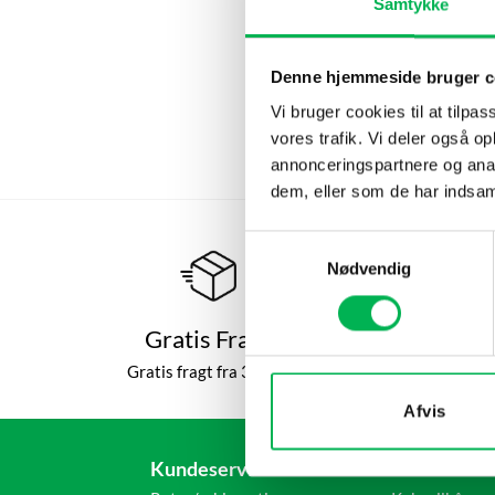
Samtykke
F
Denne hjemmeside bruger c
Vi bruger cookies til at tilpas
vores trafik. Vi deler også 
annonceringspartnere og anal
dem, eller som de har indsaml
Samtykkevalg
Nødvendig
Gratis Fragt
H
Gratis fragt fra 399 kr
Afvis
Kundeservice
Informatio