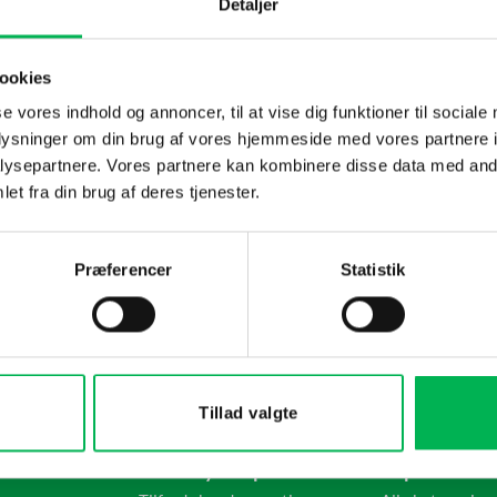
Detaljer
orstøver
1,5 L
99
kr
ookies
Køb nu
se vores indhold og annoncer, til at vise dig funktioner til sociale
oplysninger om din brug af vores hjemmeside med vores partnere i
ysepartnere. Vores partnere kan kombinere disse data med andr
et fra din brug af deres tjenester.
Præferencer
Statistik
urtig Levering
350.000+ Tilfredse
2-3 dage (eget lager)
Altid tilfredshedsgara
Tillad valgte
n
Skadedyrsexperten
Populære