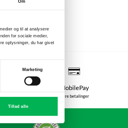
Om
 medier og til at analysere
nden for sociale medier,
e oplysninger, du har givet
Marketing
 Kunder
MobilePay
nti
Sikre betalinger
Tillad alle