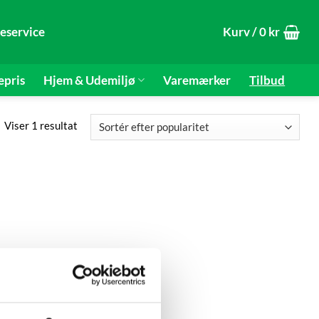
eservice
Kurv /
0
kr
epris
Hjem & Udemiljø
Varemærker
Tilbud
Viser 1 resultat