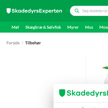
Fortsæt
Products
til
search
indhold
Møl
Skægkræ & Sølvfisk
Myrer
Mus
Mose
Forside
/
Tilbehør