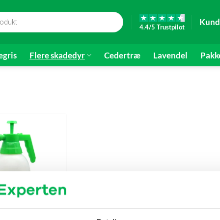
Kund
4.4/5 Trustpilot
gris
Flere skadedyr
Cedertræ
Lavendel
Pakk