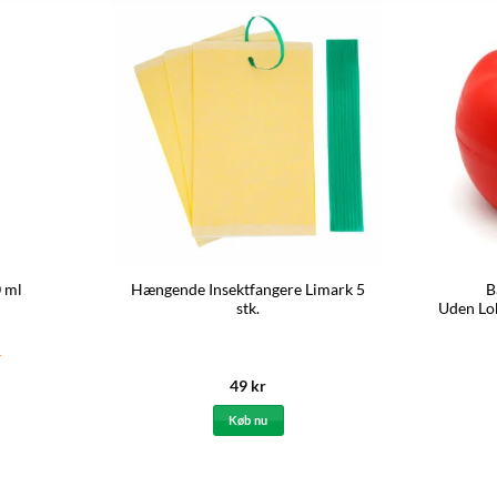
0 ml
Hængende Insektfangere Limark 5
B
stk.
Uden Lo
49
kr
Køb nu