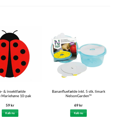
e- & insektfælde
Bananfluefælde inkl. 5 stk. limark
 Mariehøne 10-pak
NelsonGarden™
59
kr
69
kr
Køb nu
Køb nu