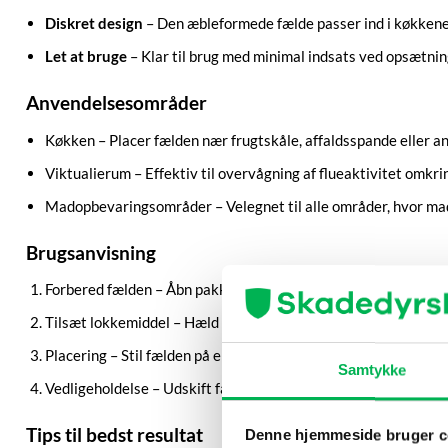
Diskret design
– Den æbleformede fælde passer ind i køkkenet
Let at bruge
– Klar til brug med minimal indsats ved opsætni
Anvendelsesområder
Køkken – Placer fælden nær frugtskåle, affaldsspande eller a
Viktualierum – Effektiv til overvågning af flueaktivitet omk
Madopbevaringsområder – Velegnet til alle områder, hvor ma
Brugsanvisning
Forbered fælden – Åbn pakken og tag fælden ud
Tilsæt lokkemiddel – Hæld det medfølgende lokkemiddel i so
Placering – Stil fælden på en plan overflade tæt på steder, hv
Samtykke
Vedligeholdelse – Udskift fælden efter ca. fire uger eller når 
Tips til bedst resultat
Denne hjemmeside bruger c