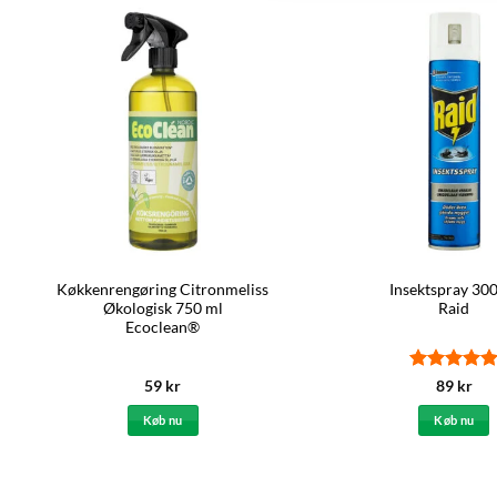
Køkkenrengøring Citronmeliss
Insektspray 30
Økologisk 750 ml
Raid
Ecoclean®
Vurderet
5
59
kr
89
kr
ud af 5
Køb nu
Køb nu