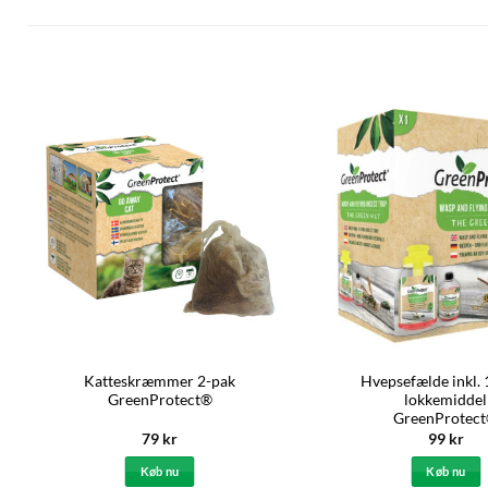
Katteskræmmer 2-pak
Hvepsefælde inkl.
GreenProtect®
lokkemiddel
GreenProtec
79
kr
99
kr
Køb nu
Køb nu