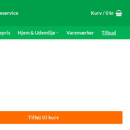
eservice
Kurv /
0
kr
epris
Hjem & Udemiljø
Varemærker
Tilbud
t® antal
Tilføj til kurv