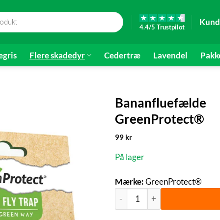
Kund
4.4/5 Trustpilot
gris
Flere skadedyr
Cedertræ
Lavendel
Pakk
Bananfluefælde
GreenProtect®
99
kr
På lager
Mærke:
GreenProtect®
Bananfluefælde | GreenProtec