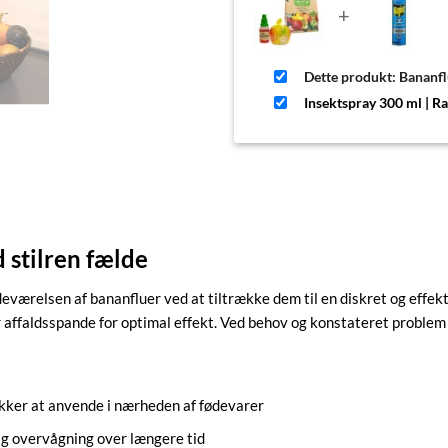
+
Dette produkt: Bananf
Insektspray 300 ml | R
 stilren fælde
eværelsen af bananfluer ved at tiltrække dem til en diskret og effe
ler affaldsspande for optimal effekt. Ved behov og konstateret prob
ikker at anvende i nærheden af fødevarer
lig overvågning over længere tid