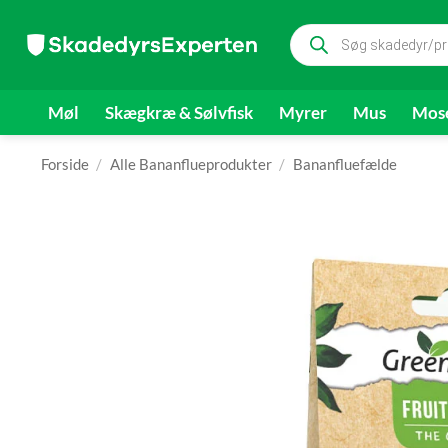
Fortsæt
Products
til
search
indhold
Møl
Skægkræ & Sølvfisk
Myrer
Mus
Mose
Forside
/
Alle Bananflueprodukter
/
Bananfluefælde