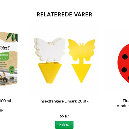
RELATEREDE VARER
 100 ml
Flu
Insektfangere Limark 20 stk.
Vindue
t®
69
kr
Køb nu