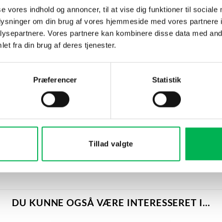
se vores indhold og annoncer, til at vise dig funktioner til sociale
rmoden frugt for at mindske tiltrækningen
oplysninger om din brug af vores hjemmeside med vores partnere i
ktiviteten
ysepartnere. Vores partnere kan kombinere disse data med andr
tion
et fra din brug af deres tjenester.
Præferencer
Statistik
 at tiltrække skadedyr og hurtigt afsløre angreb. Mekanisk fælde bere
Tillad valgte
ing eller nedfrysning, kan bekæmpelsesmidler anvendes. Produktet e
DU KUNNE OGSÅ VÆRE INTERESSERET I…