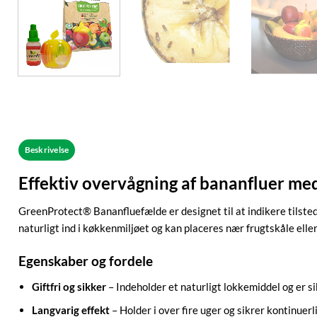
Beskrivelse
Effektiv overvågning af bananfluer med
GreenProtect® Bananfluefælde er designet til at indikere tilsted
naturligt ind i køkkenmiljøet og kan placeres nær frugtskåle el
Egenskaber og fordele
Giftfri og sikker
– Indeholder et naturligt lokkemiddel og er s
Langvarig effekt
– Holder i over fire uger og sikrer kontinuer