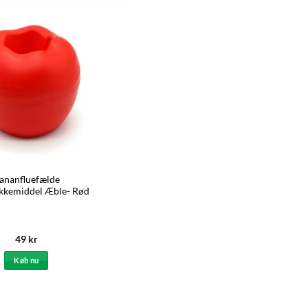
ananfluefælde
kkemiddel Æble- Rød
49
kr
Køb nu