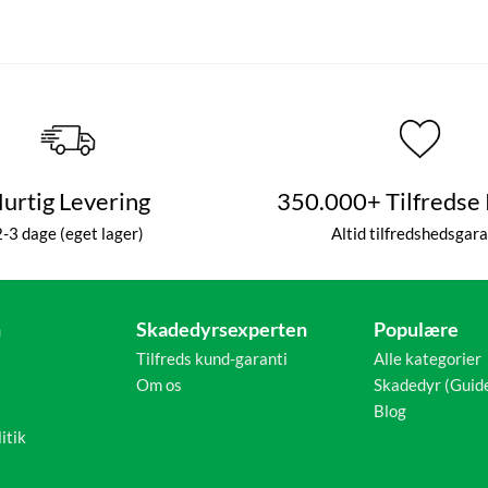
urtig Levering
350.000+ Tilfredse
2-3 dage (eget lager)
Altid tilfredshedsgara
n
Skadedyrsexperten
Populære
Tilfreds kund-garanti
Alle kategorier
Om os
Skadedyr (Guid
Blog
itik