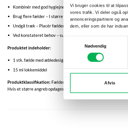
Vi bruger cookies til at tilpas
Kombinér med god hygiejne – Hold køkkenet rent og fjern ove
vores trafik. Vi deler også 
Brug flere fælder – I større områder kan flere fælder øge effe
annonceringspartnere og anal
Undgå træk – Placér fælden i områder uden kraftig luftcirkula
dem, eller som de har indsaml
Ved konstateret behov – suppler med
Raid Insektsspray
.
Samtykkevalg
Nødvendig
Produktet indeholder:
1 stk. fælde med æbledesign
15 ml lokkemiddel
Produktklassifikation:
Fælden er specielt designet til effektivt
Afvis
Hvis et større angreb opdages, og det ikke kan løses ved rengør