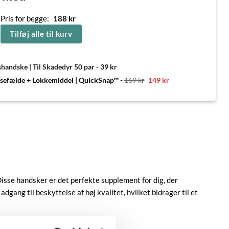
Pris for begge:
188
kr
Tilføj alle til kurv
handske | Til Skadedyr 50 par
-
39
kr
Den
Den
usefælde + Lokkemiddel | QuickSnap™
-
169
kr
149
kr
oprindelige
aktuelle
pris
pris
var:
er:
169 kr.
149 kr.
isse handsker er det perfekte supplement for dig, der
ang til beskyttelse af høj kvalitet, hvilket bidrager til et