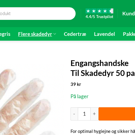
Kund
4.4/5 Trustpilot
gris
Flere skadedyr
Cedertræ
Lavendel
Pakk
Engangshandske
Til Skadedyr 50 pa
39
kr
På lager
Engangshandske | Til Skadedyr
For optimal hygiejne og sikker h