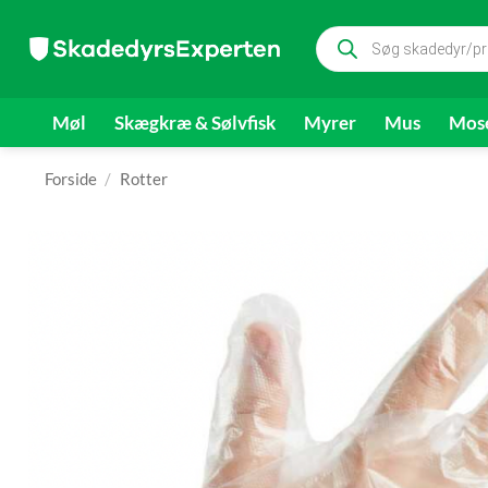
Fortsæt
Products
til
search
indhold
Møl
Skægkræ & Sølvfisk
Myrer
Mus
Mose
Forside
/
Rotter