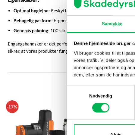
Optimal hygiejne:
Beskytter hænderne mod kontaminering un
Behagelig pasform:
Ergonomisk designet til at give maksimal
Samtykke
Generøs pakning:
100 stk. handsker sikrer, at du altid har et f
Denne hjemmeside bruger c
Engangshandsker er det perfekte supplement til vores sortiment a
sikrer, at vores produkter fungerer optimalt, og at du arbejder p
Vi bruger cookies til at tilpas
vores trafik. Vi deler også 
annonceringspartnere og anal
dem, eller som de har indsaml
Samtykkevalg
Nødvendig
-17%
-28%
Værdipakke
Afvis