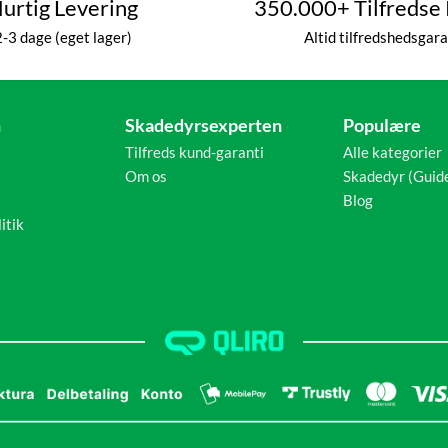
urtig Levering
350.000+ Tilfredse
2-3 dage (eget lager)
Altid tilfredshedsgara
n
Skadedyrsexperten
Populære
Tilfreds kund-garanti
Alle kategorier
Om os
Skadedyr (Guid
Blog
itik