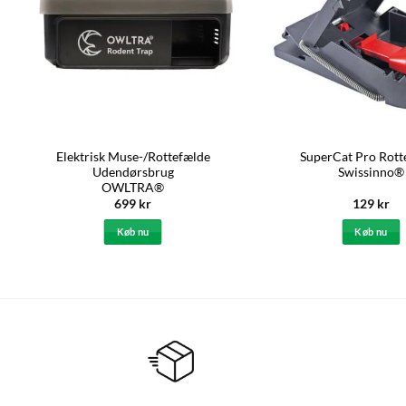
Elektrisk Muse-/Rottefælde
SuperCat Pro Rott
Udendørsbrug
Swissinno®
OWLTRA®
699
kr
129
kr
Køb nu
Køb nu