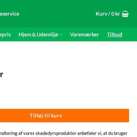
eservice
Kurv /
0
kr
epris
Hjem & Udemiljø
Varemærker
Tilbud
r
 50 par antal
Tilføj til kurv
åndtering af vores skadedyrsprodukter anbefaler vi, at du bruger