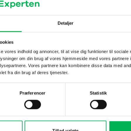
der håndtering af skadedyrsprodukter.
 bevægelsesfrihed og komfort under arbejdet.
Detaljer
risk par klar til hver opgave.
ookies
f skadedyrsprodukter. Ved at bruge disse handsker mindsker du risiko
å en sikker og hygiejnisk måde.
se vores indhold og annoncer, til at vise dig funktioner til sociale
oplysninger om din brug af vores hjemmeside med vores partnere i
ysepartnere. Vores partnere kan kombinere disse data med andr
et fra din brug af deres tjenester.
DU KUNNE OGSÅ VÆRE INTERESSERET I…
Præferencer
Statistik
-28%
-25%
Værdipakke
Tillad valgte