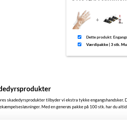
+
Dette produkt: Engangs
Værdipakke | 3 stk. M
adedyrsprodukter
vores skadedyrsprodukter tilbyder vi ekstra tykke engangshandsker. D
æmpelsesløsninger. Med en generøs pakke på 100 stk. har du altid adg