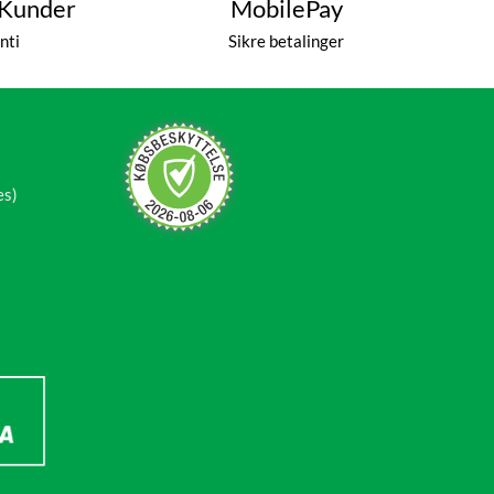
 Kunder
MobilePay
nti
Sikre betalinger
es)