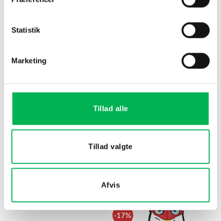
Statistik
Marketing
Tillad alle
Fugleskræmmer Reflextape 50
“Ravn” Fugleskræmmer
m
Pestis Protect®
Tillad valgte
149
kr
69
kr
Køb nu
Køb nu
Afvis
-17%