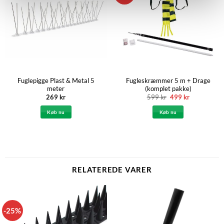
Fuglepigge Plast & Metal 5
Fugleskræmmer 5 m + Drage
meter
(komplet pakke)
Den
Den
269
kr
599
kr
499
kr
oprindelige
aktuelle
pris
pris
Køb nu
Køb nu
var:
er:
599 kr.
499 kr.
RELATEREDE VARER
-25%