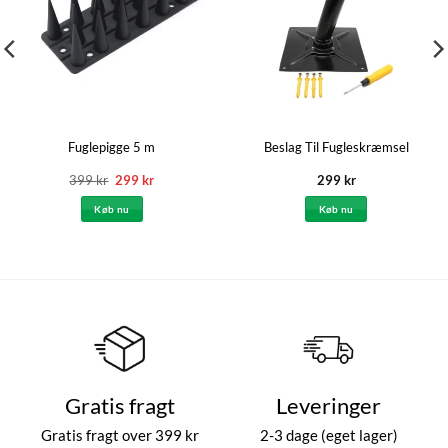
Fuglepigge 5 m
Beslag Til Fugleskræmsel
Den
Den
399
kr
299
kr
299
kr
oprindelige
aktuelle
pris
pris
Køb nu
Køb nu
var:
er:
399 kr.
299 kr.
Gratis fragt
Leveringer
Gratis fragt over 399 kr
2-3 dage (eget lager)