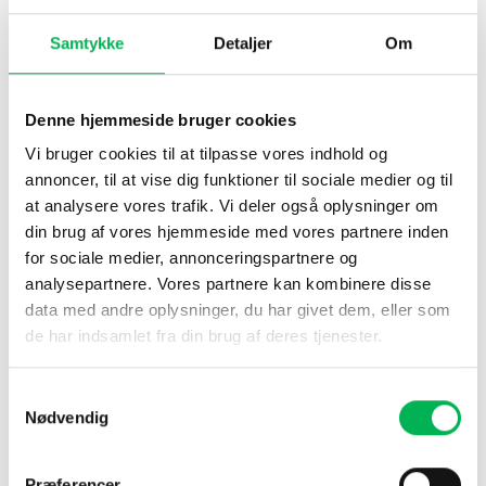
Passer til alle fugleskræmmere
Samtykke
Detaljer
Om
Denne reservedrage er kompatibel med de fleste dragebaserede
fugleskræmmere på markedet. Perfekt til dig, der ønsker at
forlænge levetiden på din eksisterende løsning uden at skulle
Denne hjemmeside bruger cookies
købe en helt ny enhed.
Vi bruger cookies til at tilpasse vores indhold og
Sådan bruger du produktet:
annoncer, til at vise dig funktioner til sociale medier og til
at analysere vores trafik. Vi deler også oplysninger om
Fastgør reservedragen til den eksisterende line og
din brug af vores hjemmeside med vores partnere inden
teleskopstang.
for sociale medier, annonceringspartnere og
Placer fugleskræmmeren på et åbent område, hvor vinden frit
analysepartnere. Vores partnere kan kombinere disse
kan bevæge dragen.
data med andre oplysninger, du har givet dem, eller som
Kontrollér og justér efter behov for optimal effekt.
de har indsamlet fra din brug af deres tjenester.
Indhold:
1 x reservedrage
Samtykkevalg
Nødvendig
Præferencer
DU KUNNE OGSÅ VÆRE INTERESSERET I…