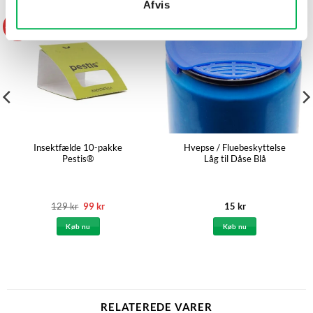
Afvis
-23%
Insektfælde 10-pakke
Hvepse / Fluebeskyttelse
Pestis®
Låg til Dåse Blå
Den
Den
129
kr
99
kr
15
kr
oprindelige
aktuelle
pris
pris
Køb nu
Køb nu
var:
er:
129 kr.
99 kr.
RELATEREDE VARER