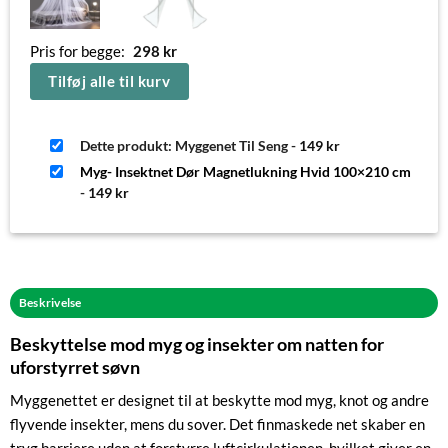
Pris for begge:
298
kr
Tilføj alle til kurv
Dette produkt: Myggenet Til Seng
-
149
kr
Myg- Insektnet Dør Magnetlukning Hvid 100×210 cm
-
149
kr
Beskrivelse
Beskyttelse mod myg og insekter om natten for
uforstyrret søvn
Myggenettet er designet til at beskytte mod myg, knot og andre
flyvende insekter, mens du sover. Det finmaskede net skaber en
tryg barriere uden at forstyrre luftcirkulationen, hvilket giver en