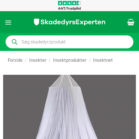
Fortsæt
4.4/5 Trustpilot
til
indhold
Products
search
Forside
/
Insekter
/
Insektprodukter
/
Insektnet