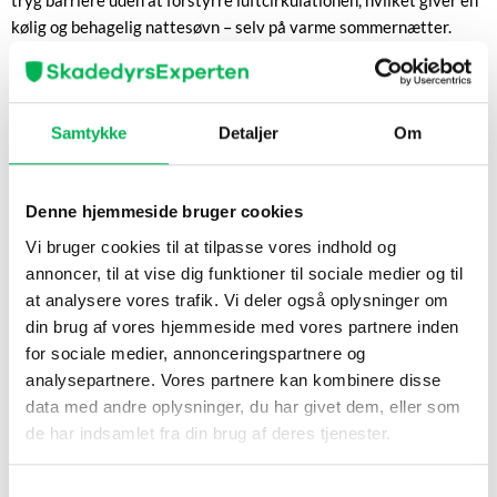
kølig og behagelig nattesøvn – selv på varme sommernætter.
Nettet er ideelt til brug derhjemme, i sommerhuset eller på
rejser.
Egenskaber og fordele
Samtykke
Detaljer
Om
Finmasket net, der beskytter mod myg og små insekter
God ventilation og komfort hele natten
Denne hjemmeside bruger cookies
Passer til enkelt seng
Vi bruger cookies til at tilpasse vores indhold og
Kan bruges året rundt i forskellige miljøer
annoncer, til at vise dig funktioner til sociale medier og til
at analysere vores trafik. Vi deler også oplysninger om
Let at pakke og tage med på rejser
din brug af vores hjemmeside med vores partnere inden
for sociale medier, annonceringspartnere og
Anvendelse trin for trin
analysepartnere. Vores partnere kan kombinere disse
Hæng myggenettet op i loftet med den medfølgende krog eller
data med andre oplysninger, du har givet dem, eller som
et andet fastgørelsespunkt over sengen.
de har indsamlet fra din brug af deres tjenester.
Sørg for, at nettet hænger frit rundt om hele sengen, så det
slutter tæt mod gulvet eller madrassen.
Samtykkevalg