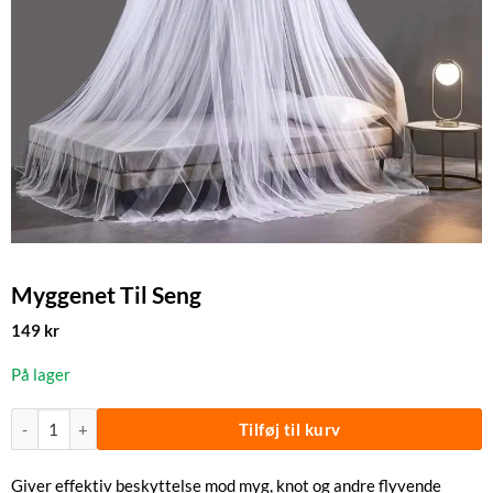
Myggenet Til Seng
149
kr
På lager
Myggenet Til Seng antal
Tilføj til kurv
Giver effektiv beskyttelse mod myg, knot og andre flyvende