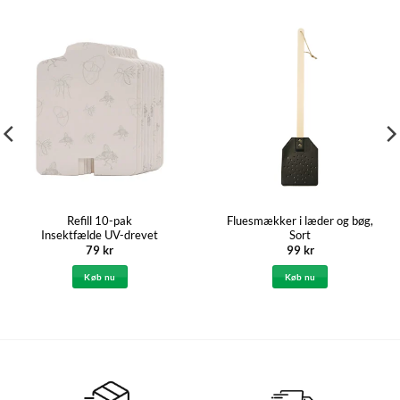
Refill 10-pak
Fluesmækker i læder og bøg,
Insektfælde UV-drevet
Sort
79
kr
99
kr
Køb nu
Køb nu