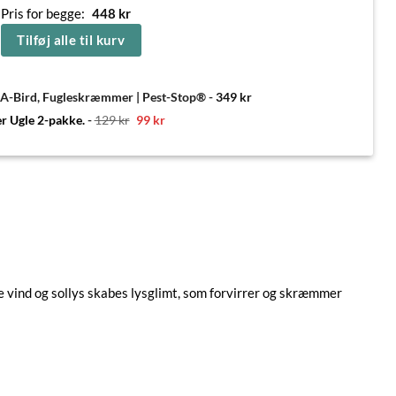
Pris for begge:
448
kr
Tilføj alle til kurv
t-A-Bird, Fugleskræmmer | Pest-Stop®
-
349
kr
Den
Den
r Ugle 2-pakke.
-
129
kr
99
kr
oprindelige
aktuelle
pris
pris
var:
er:
129 kr.
99 kr.
e vind og sollys skabes lysglimt, som forvirrer og skræmmer