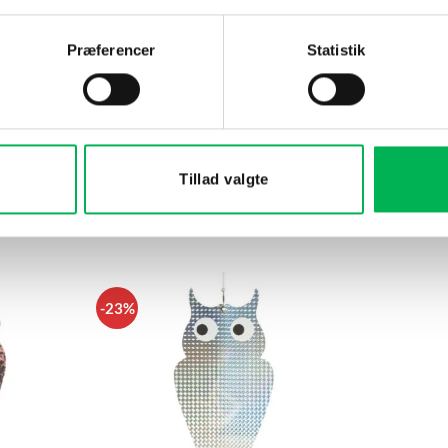
rer frit, og at ingen forhindringer påvirker funktionen
Præferencer
Statistik
r bruges sammen med andre fuglebeskyttelsesprodukter, såsom pig
etablerer redepladser, for at forhindre dem i at slå sig ned
Tillad valgte
DU KUNNE OGSÅ VÆRE INTERESSERET I…
-23%