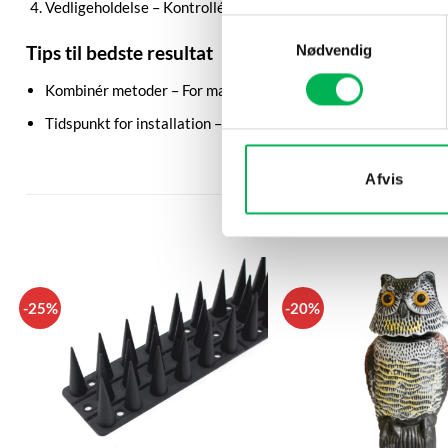
Vedligeholdelse – Kontrollér regelmæssigt, at skræmmeren rote
Samtykkevalg
Nødvendig
Tips til bedste resultat
Kombinér metoder – For maksimal effekt kan denne skræmme
Tidspunkt for installation – Installér skræmmeren, før fuglene 
Afvis
-25%
-20%