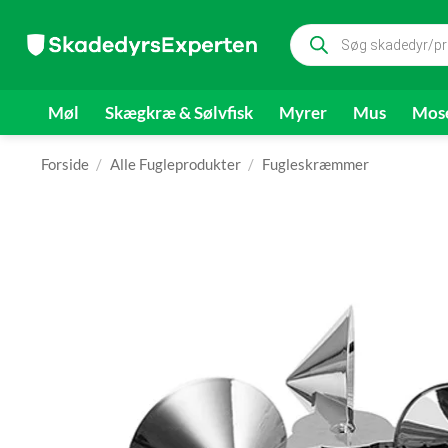
Fortsæt
Products
til
search
indhold
Møl
Skægkræ & Sølvfisk
Myrer
Mus
Mose
Forside
/
Alle Fugleprodukter
/
Fugleskræmmer