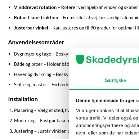
Vinddrevet rotation
– Roterer ved hjælp af vinden og skaber
Robust konstruktion
– Fremstillet af vejrbestandigt alumini
Justerbar vinkel
– Kan justeres op til 90 grader for optimal t
Anvendelsesområder
Bygninger og tage – Beskytter ejendomme mod fugleangreb og
Både og broer – Holder både og maritime miljøer fri for fugle
Haver og dyrkning – Beskytter planter og afgrøder mod at bliv
Samtykke
Skilte og master – Forhindrer fugle i at sætte sig på skilte og
Installation
Denne hjemmeside bruger c
Placering – Vælg et sted, hvor fugle ofte samles, og hvor sk
Vi bruger cookies til at tilpas
vores trafik. Vi deler også 
Montering – Fastgør basen med fire skruer (størrelse #10, me
annonceringspartnere og anal
Justering – Justér vinklen på skræmmerens arm op til 90 grad
dem, eller som de har indsaml