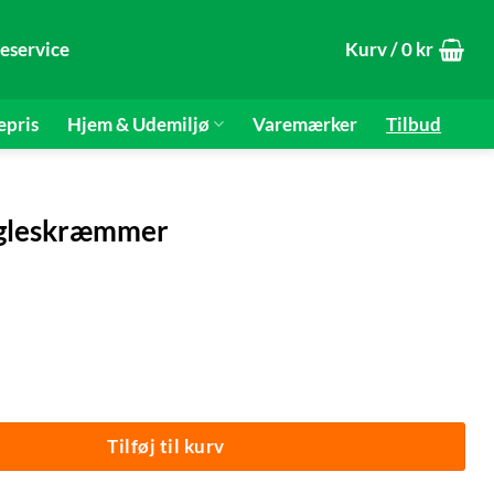
eservice
Kurv /
0
kr
epris
Hjem & Udemiljø
Varemærker
Tilbud
Fugleskræmmer
r | Pest-Stop® antal
Tilføj til kurv