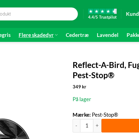
Kund
4.4/5 Trustpilot
gris
Flere skadedyr
Cedertræ
Lavendel
Pakk
Reflect-A-Bird, 
Pest-Stop®
349
kr
På lager
Mærke:
Pest-Stop®
Reflect-A-Bird, Fugleskræmme