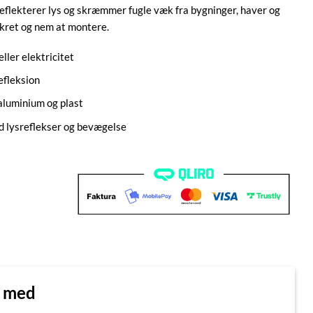
flekterer lys og skræmmer fugle væk fra bygninger, haver og
skret og nem at montere.
ller elektricitet
efleksion
aluminium og plast
 lysreflekser og bevægelse
n med