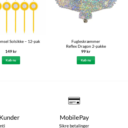
Fugleskræmmer
msel Solsikke – 12-pak
Reflex Dragon 2-pakke
149
kr
99
kr
Køb nu
Køb nu
 Kunder
MobilePay
nti
Sikre betalinger