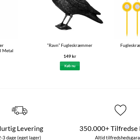
er
“Ravn” Fugleskræmmer
Fugleskræ
l Metal
149
kr
Køb nu
urtig Levering
350.000+ Tilfredse
2-3 dage (eget lager)
Altid tilfredshedsgara