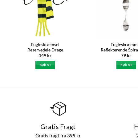
Fugleskræmsel
Fugleskræmm
Reservedele Drage
Reflekterende Spira
149
kr
79
kr
Køb nu
Køb nu
Gratis Fragt
H
Gratis fragt fra 399 kr