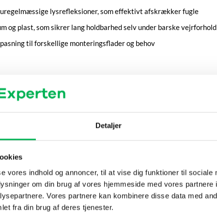
 uregelmæssige lysrefleksioner, som effektivt afskrækker fugle
um og plast, som sikrer lang holdbarhed selv under barske vejrforhold
ilpasning til forskellige monteringsflader og behov
 de skader, de kan forårsage
klatter og relaterede problemer
e spist eller beskadiget af fugle
Detaljer
 master, så synlighed og funktion bevares
ookies
ræmmerens refleksioner kan spredes effektivt
se vores indhold og annoncer, til at vise dig funktioner til sociale
oplysninger om din brug af vores hjemmeside med vores partnere i
dfølger ikke) på den valgte overflade
ysepartnere. Vores partnere kan kombinere disse data med andr
er for at optimere refleksionerne
et fra din brug af deres tjenester.