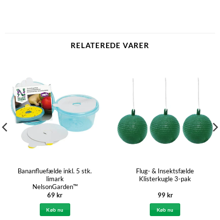
RELATEREDE VARER
Bananfluefælde inkl. 5 stk.
Flug- & Insektsfælde
limark
Klisterkugle 3-pak
NelsonGarden™
69
kr
99
kr
Køb nu
Køb nu