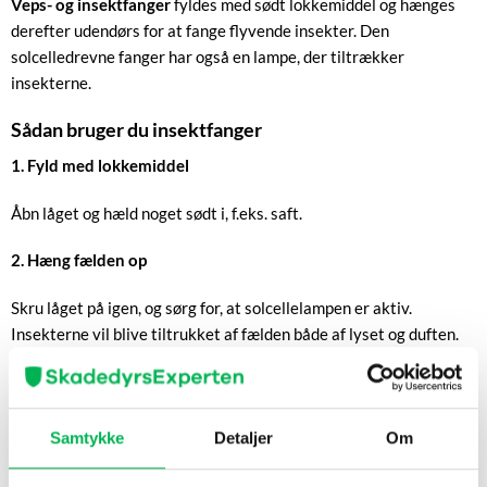
Veps- og insektfanger
fyldes med sødt lokkemiddel og hænges
derefter udendørs for at fange flyvende insekter. Den
solcelledrevne fanger har også en lampe, der tiltrækker
insekterne.
Sådan bruger du insektfanger
1. Fyld med lokkemiddel
Åbn låget og hæld noget sødt i, f.eks. saft.
2. Hæng fælden op
Skru låget på igen, og sørg for, at solcellelampen er aktiv.
Insekterne vil blive tiltrukket af fælden både af lyset og duften.
Hæng fælden op f.eks. på altanen eller terrassen. Da den
tiltrækker insekter, bør den ikke hænges for tæt på spisebordet
eller andre steder, hvor mennesker opholder sig.
Samtykke
Detaljer
Om
3. Kontroller og tøm