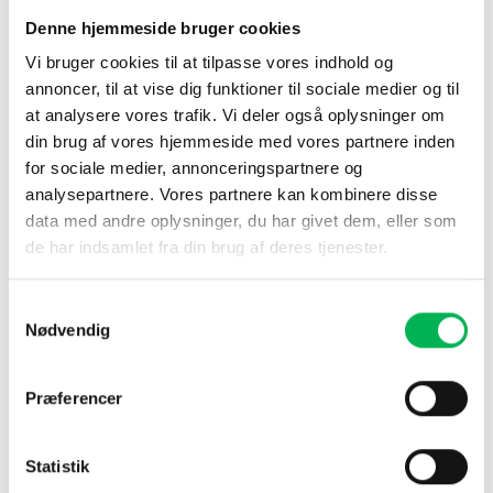
Denne hjemmeside bruger cookies
Kontroller fangsten en gang om ugen. Hvis der ikke er fangst, kan
Vi bruger cookies til at tilpasse vores indhold og
insektfangerens placering ændres. Tøm indholdet i afløbet, og
annoncer, til at vise dig funktioner til sociale medier og til
rengør fangeren, inden den bruges igen.
at analysere vores trafik. Vi deler også oplysninger om
din brug af vores hjemmeside med vores partnere inden
for sociale medier, annonceringspartnere og
analysepartnere. Vores partnere kan kombinere disse
DU KUNNE OGSÅ VÆRE INTERESSERET I…
data med andre oplysninger, du har givet dem, eller som
de har indsamlet fra din brug af deres tjenester.
Samtykkevalg
Nødvendig
Præferencer
Statistik
Insektspray 300 ml
Insektfangere Limark 20 stk.