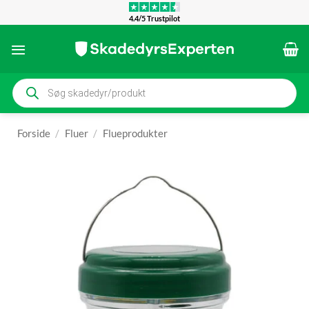
Fortsæt
4.4/5 Trustpilot
til
indhold
Products
search
Forside
/
Fluer
/
Flueprodukter