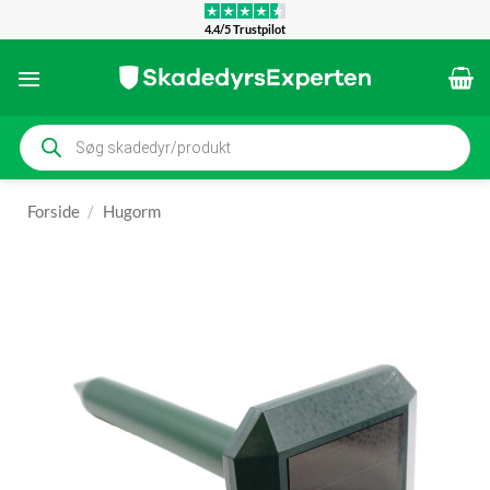
Fortsæt
4.4/5 Trustpilot
til
indhold
Products
search
Forside
/
Hugorm