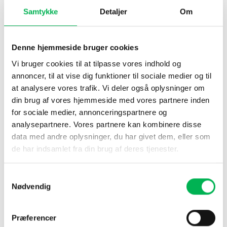
placeres korrekt i haven.
Samtykke
Detaljer
Om
Åbent område
Placer slangeskræmmeren i et åbent område i haven. Sten, tæt
Denne hjemmeside bruger cookies
beplantning og mure vil stoppe spredningen af vibrationer og lyd.
Vi bruger cookies til at tilpasse vores indhold og
Hård jord
annoncer, til at vise dig funktioner til sociale medier og til
Vibrationerne spredes lettest, når skræmmeren står placeret i
at analysere vores trafik. Vi deler også oplysninger om
hård jord. Hvis jorden er meget mudret og/eller stenet, vil
din brug af vores hjemmeside med vores partnere inden
slangeskræmmeren have en kortere rækkevidde. Er dette
for sociale medier, annonceringspartnere og
tilfældet, kan du have brug for flere skræmmere.
analysepartnere. Vores partnere kan kombinere disse
data med andre oplysninger, du har givet dem, eller som
Beskytter 30 meter omkring skræmmeren
de har indsamlet fra din brug af deres tjenester.
Slangeskræmmeren har en rækkevidde på ca. 650 m². Det svarer
til en cirkel med en radius på knap 30 meter. Hvis der er tale om
Samtykkevalg
en stor have, kan der anvendes flere slangeskræmmere. Disse
Nødvendig
bør placeres med en afstand på 20 meter til hinanden.
Grav hullet til skræmmeren
Præferencer