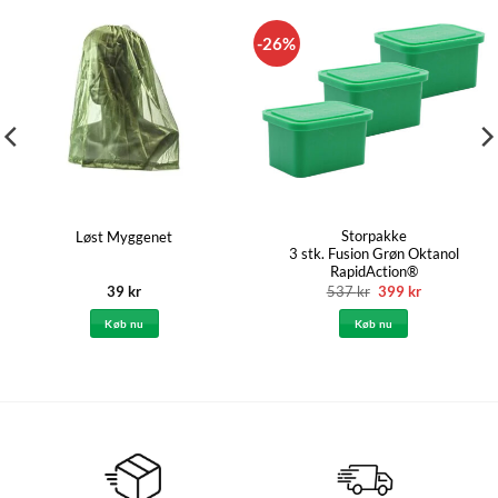
-26%
Storpakke
Løst Myggenet
3 stk. Fusion Grøn Oktanol
RapidAction®
Den
Den
39
kr
537
kr
399
kr
oprindelige
aktuelle
pris
pris
Køb nu
Køb nu
var:
er:
537 kr.
399 kr.