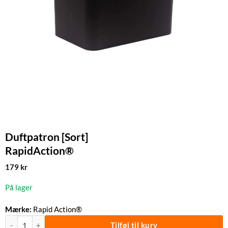
Duftpatron [Sort]
RapidAction®
179
kr
På lager
Mærke:
Rapid Action®
Duftpatron [Sort] | RapidAction® antal
Tilføj til kurv