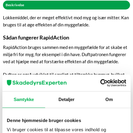
Beskrivelse
Lokkemiddel, der er meget effektivt mod myg og især mitter. Kan
bruges til at øge effekten af din myggefælde.
Sådan fungerer RapidAction
RapidAction bruges sammen med en myggefælde for at skabe et
miljø fri for myg, for eksempel i din have. Duftpatronen fungerer
ved at hjælpe med at forstærke effekten af din myggefælde.
Duften er også udviklet til særligt at tiltrække hunmyg, hvilket
kan bidrage til at reducere myggeforekomsten.
Duftstoffet er i gelform, hvilket giver en mere jævn duftfordeling
Samtykke
Detaljer
Om
og højere intensitet.
Læs mere
Denne hjemmeside bruger cookies
Vi bruger cookies til at tilpasse vores indhold og