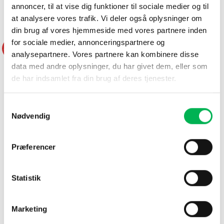
annoncer, til at vise dig funktioner til sociale medier og til
DU KUNNE OGSÅ VÆRE INTERESSERET I…
at analysere vores trafik. Vi deler også oplysninger om
din brug af vores hjemmeside med vores partnere inden
for sociale medier, annonceringspartnere og
-34%
analysepartnere. Vores partnere kan kombinere disse
data med andre oplysninger, du har givet dem, eller som
de har indsamlet fra din brug af deres tjenester.
Samtykkevalg
Nødvendig
Storpakke
Myggespray 90 ml
3 stk. Lavendelpose 25 g
BUSHMAN
Præferencer
Provance™
Vurderet
Den
Den
Statistik
149
kr
99
kr
99
kr
oprindelige
aktuelle
4
ud af
pris
pris
5
Køb nu
Køb nu
var:
er:
149 kr.
99 kr.
Marketing