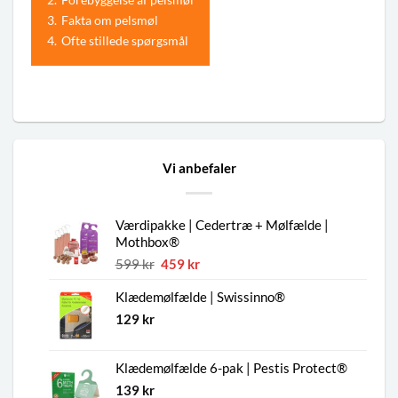
3.
Fakta om pelsmøl
4.
Ofte stillede spørgsmål
Vi anbefaler
Værdipakke | Cedertræ + Mølfælde |
Mothbox®
Den
Den
599
kr
459
kr
oprindelige
aktuelle
Klædemølfælde | Swissinno®
pris
pris
var:
er:
129
kr
599 kr.
459 kr.
Klædemølfælde 6-pak | Pestis Protect®
139
kr