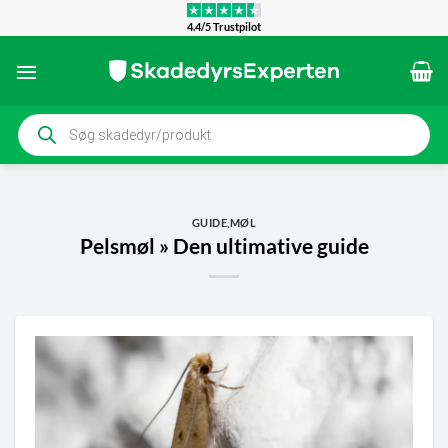
Fortsæt
4.4/5 Trustpilot
til
indhold
Products
search
GUIDE
,
MØL
Pelsmøl » Den ultimative guide