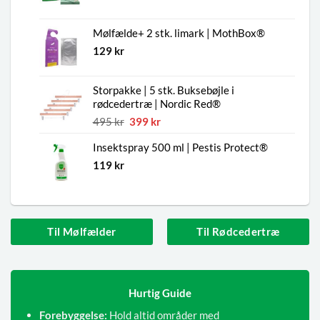
Mølfælde+ 2 stk. limark | MothBox®
129
kr
Storpakke | 5 stk. Buksebøjle i
rødcedertræ | Nordic Red®
Den
Den
495
kr
399
kr
oprindelige
aktuelle
Insektspray 500 ml | Pestis Protect®
pris
pris
var:
er:
119
kr
495 kr.
399 kr.
Til Mølfælder
Til Rødcedertræ
Hurtig Guide
Forebyggelse:
Hold altid områder med