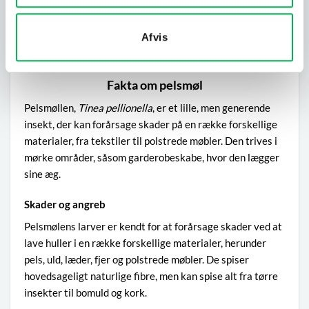
Placer rødcederprodukter i udsatte områder såsom
garderobeskabe, skuffer og andre opbevaringsområder
Afvis
for tekstiler. Pelsmøl afskyr duften, så den kan bruges
både som afskrækkende og forbyggende middel.
Fakta om pelsmøl
Pelsmøllen,
Tinea pellionella
, er et lille, men generende
insekt, der kan forårsage skader på en række forskellige
materialer, fra tekstiler til polstrede møbler. Den trives i
mørke områder, såsom garderobeskabe, hvor den lægger
sine æg.
Skader og angreb
Pelsmølens larver er kendt for at forårsage skader ved at
lave huller i en række forskellige materialer, herunder
pels, uld, læder, fjer og polstrede møbler. De spiser
hovedsageligt naturlige fibre, men kan spise alt fra tørre
insekter til bomuld og kork.