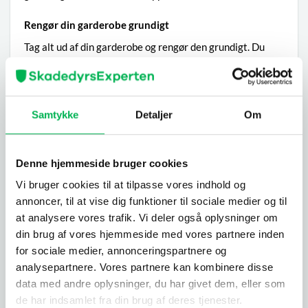
Rengør din garderobe grundigt
Tag alt ud af din garderobe og rengør den grundigt. Du
skal være meget grundig her. Støvsug og tør alle
overflader af med en våd klud. Vask alt tøj og tekstiler, før
du hænger det op igen.
Samtykke
Detaljer
Om
Brug insektspray
Når du er færdig med rengøringen, kan insektspray
Denne hjemmeside bruger cookies
hjælpe med at fjerne møl, der har gemt sig i sprækker og
andre hulrum.
Vi bruger cookies til at tilpasse vores indhold og
annoncer, til at vise dig funktioner til sociale medier og til
Mølfælder
at analysere vores trafik. Vi deler også oplysninger om
Mølfælder kan bruges til at overvåge og kontrollere
din brug af vores hjemmeside med vores partnere inden
forekomsten af pelsmøl. Ved at placere mølfælder i det
for sociale medier, annonceringspartnere og
ramte område kan du få en idé om omfanget af angrebet.
analysepartnere. Vores partnere kan kombinere disse
Hvis der opdages et angreb, er det vigtigt at handle
data med andre oplysninger, du har givet dem, eller som
hurtigt for at minimere skaden og forhindre, at de spreder
de har indsamlet fra din brug af deres tjenester.