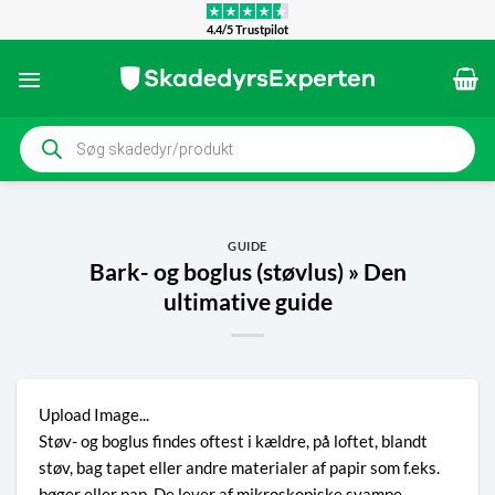
Fortsæt
4.4/5 Trustpilot
til
indhold
Products
search
GUIDE
Bark- og boglus (støvlus) » Den
ultimative guide
Upload Image...
Støv- og boglus findes oftest i kældre, på loftet, blandt
støv, bag tapet eller andre materialer af papir som f.eks.
bøger eller pap. De lever af mikroskopiske svampe,