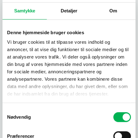
overflader af med en fugtig klud. Undgå at efterlade
vand, da de trives i fugtige omgivelser.
Samtykke
Detaljer
Om
Forebyggelse: Hold luftfugtigheden i huset på under
50 %, og sørg for at der er god ventilation.
Denne hjemmeside bruger cookies
Bekæmpelse: Reducer luftfugtigheden i hjemmet ved
Vi bruger cookies til at tilpasse vores indhold og
at lufte meget ud, og/eller benyt en affugter.
annoncer, til at vise dig funktioner til sociale medier og til
at analysere vores trafik. Vi deler også oplysninger om
din brug af vores hjemmeside med vores partnere inden
for sociale medier, annonceringspartnere og
Støv- og boglus
analysepartnere. Vores partnere kan kombinere disse
Støv- og boglus har faktisk slet ikke noget med lus at
data med andre oplysninger, du har givet dem, eller som
gøre. Der findes omkring 80 forskellige arter af støvlus i
de har indsamlet fra din brug af deres tjenester.
Danmark, og de er især synlige i sommermånederne, hvor
luftfugtigheden er høj. De lever hovedsageligt indendørs
Samtykkevalg
og trives i fugtige miljøer. De lever af lim, skimmel,
Nødvendig
stivelse og forskellige svampesporer, der findes i mel,
gryn og brød. Ofte er der en permanent bestand af støvlus
Præferencer
i hjemmet, som aldrig bliver opdaget, men når der opstår