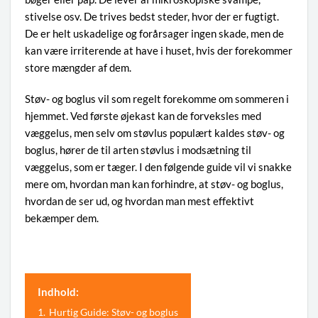
stivelse osv. De trives bedst steder, hvor der er fugtigt.
De er helt uskadelige og forårsager ingen skade, men de
kan være irriterende at have i huset, hvis der forekommer
store mængder af dem.
Støv- og boglus vil som regelt forekomme om sommeren i
hjemmet. Ved første øjekast kan de forveksles med
væggelus, men selv om støvlus populært kaldes støv- og
boglus, hører de til arten støvlus i modsætning til
væggelus, som er tæger. I den følgende guide vil vi snakke
mere om, hvordan man kan forhindre, at støv- og boglus,
hvordan de ser ud, og hvordan man mest effektivt
bekæmper dem.
Indhold:
1.
Hurtig Guide: Støv- og boglus