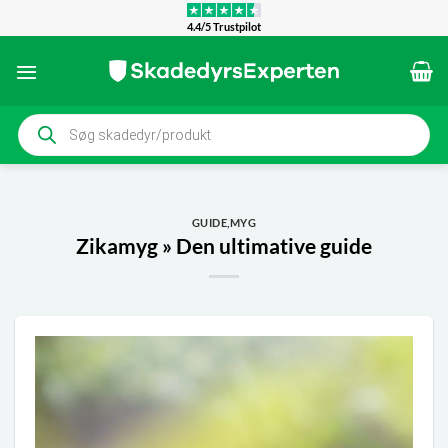
Fortsæt
4.4/5 Trustpilot
til
indhold
Products
search
GUIDE
,
MYG
Zikamyg » Den ultimative guide