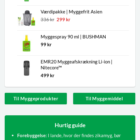
Værdipakke | Myggefrit Asien
Den
Den
336
kr
299
kr
oprindelige
aktuelle
pris
pris
Myggespray 90 ml | BUSHMAN
var:
er:
336 kr.
299 kr.
99
kr
EMR20 Myggeafskrækning Li-ion |
Nitecore™
499
kr
Til Myggeprodukter
Til Myggemiddel
Hurtig guide
Forebyggelse:
I lande, hvor der findes zikamyg, bør