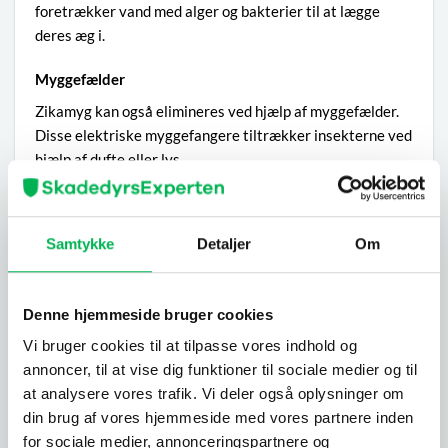
foretrækker vand med alger og bakterier til at lægge
deres æg i.
Myggefælder
Zikamyg kan også elimineres ved hjælp af myggefælder.
Disse elektriske myggefangere tiltrækker insekterne ved
hjælp af dufte eller lys.
Forebyggende foranstaltninger mod zikamyg
Selvom myggene er mest aktive ved daggry og i
Samtykke
Detaljer
Om
skumringen samt i overskyet vejr, kan de stikke hele
dagen og hele året rundt. Her er tips til, hvordan du kan
undgå zikamyg ved at reducere risikoen for stik og
Denne hjemmeside bruger cookies
infektion.
Vi bruger cookies til at tilpasse vores indhold og
annoncer, til at vise dig funktioner til sociale medier og til
Myggemiddel
at analysere vores trafik. Vi deler også oplysninger om
Brug effektive myggemidler, der indeholder DEET i høj
din brug af vores hjemmeside med vores partnere inden
koncentration, helst omkring 40 %.
for sociale medier, annonceringspartnere og