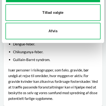
Ud over det sædvanlige kløende stik kan zikamyggen
overføre vira, der forårsager flere tropiske
Tillad valgte
febersygdomme, herunder:
Zikafeber.
Afvis
Gul feber.
Dengue-feber.
Chikungunya-feber.
Guillain-Barré syndrom.
Især personer i risikogrupper, som f.eks. gravide, bør
undgå at rejse til områder, hvor myggen er aktiv. For
gravide kvinder kan zikavirus forårsage fosterskader. Ved
at træffe passende foranstaltninger kan vi hjælpe med at
beskytte os selv og vores samfund mod spredning af disse
potentielt farlige sygdomme.