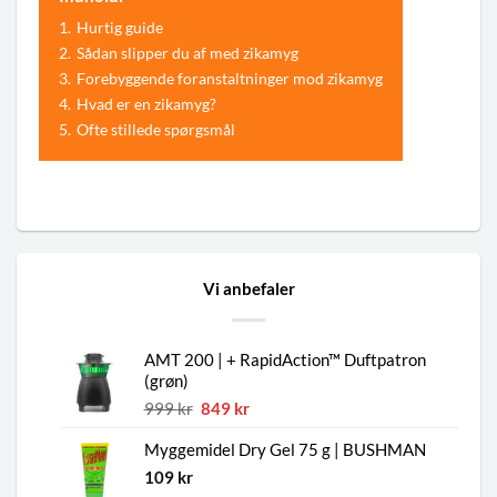
1.
Hurtig guide
2.
Sådan slipper du af med zikamyg
3.
Forebyggende foranstaltninger mod zikamyg
4.
Hvad er en zikamyg?
5.
Ofte stillede spørgsmål
Vi anbefaler
AMT 200 | + RapidAction™ Duftpatron
(grøn)
Den
Den
999
kr
849
kr
oprindelige
aktuelle
Myggemidel Dry Gel 75 g | BUSHMAN
pris
pris
var:
er:
109
kr
999 kr.
849 kr.