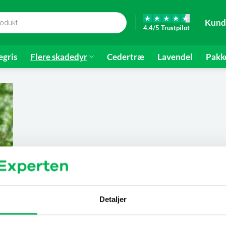
Kund
4.4/5 Trustpilot
gris
Flere skadedyr
Cedertræ
Lavendel
Pakk
Detaljer