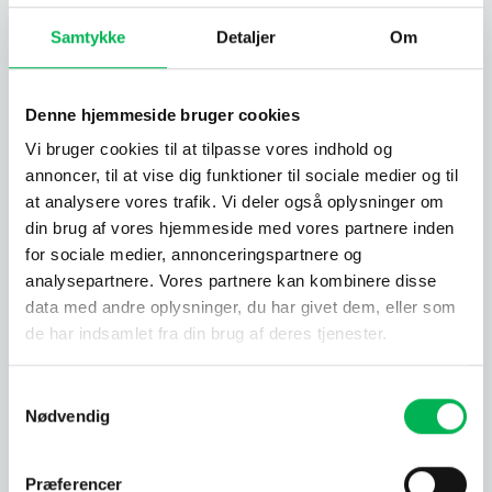
hurtigt som muligt.
Samtykke
Detaljer
Om
Adfærd
Frugtfluer findes naturligt overalt omkring os, ikke
Denne hjemmeside bruger cookies
mindst i naturen. Man vil dog som oftest først opdage
Vi bruger cookies til at tilpasse vores indhold og
dem, hvis de begynder at komme ind i hjemmet, da de er
annoncer, til at vise dig funktioner til sociale medier og til
så små. Grunden til, at de finder vej ind, er, at de trives i
at analysere vores trafik. Vi deler også oplysninger om
varme, fugtige miljøer, og steder med rigelig føde.
din brug af vores hjemmeside med vores partnere inden
Du har sikkert oplevet, at frugtfluer kommer ud af det blå,
for sociale medier, annonceringspartnere og
og at de pludselig er overalt, især i sensommeren. At de
analysepartnere. Vores partnere kan kombinere disse
hovedsageligt kommer indendørs om sommeren skyldes,
data med andre oplysninger, du har givet dem, eller som
at havens frugt modnes på det tidspunkt, hvilket gør det
de har indsamlet fra din brug af deres tjenester.
nemt for fluerne at komme ind via den frugt, du har
plukket i haven eller købt i supermarkedet.
Samtykkevalg
Nødvendig
Heldigvis forårsager disse fluer ingen kendte fysiske
skader på hverken mennesker eller kæledyr. De kan dog
være ret irriterende, da de sværmer omkring frugt og
Præferencer