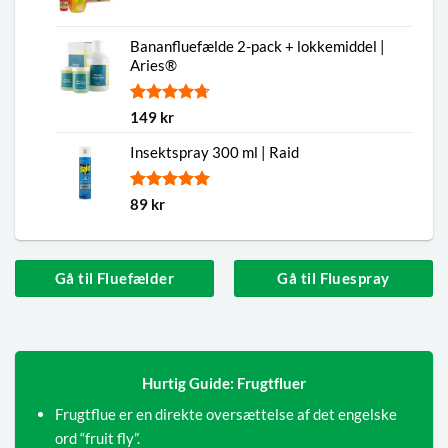
Bananfluefælde 2-pack + lokkemiddel |
Aries®
Bedømt
7
149
kr
som
4.71
ud af 5
Insektspray 300 ml | Raid
baseret på
kundebedømmelser
Bedømt
1
89
kr
som
5.00
ud af 5
baseret på
kundebedømmelse
Gå til Fluefælder
Gå til Fluespray
Hurtig Guide: Frugtfluer
Frugtflue er en direkte oversættelse af det engelske
ord “fruit fly”.