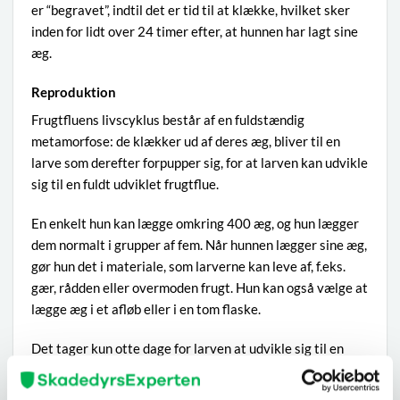
er “begravet”, indtil det er tid til at klække, hvilket sker
inden for lidt over 24 timer efter, at hunnen har lagt sine
æg.
Reproduktion
Frugtfluens livscyklus består af en fuldstændig
metamorfose: de klækker ud af deres æg, bliver til en
larve som derefter forpupper sig, for at larven kan udvikle
sig til en fuldt udviklet frugtflue.
En enkelt hun kan lægge omkring 400 æg, og hun lægger
dem normalt i grupper af fem. Når hunnen lægger sine æg,
gør hun det i materiale, som larverne kan leve af, f.eks.
gær, rådden eller overmoden frugt. Hun kan også vælge at
lægge æg i et afløb eller i en tom flaske.
Det tager kun otte dage for larven at udvikle sig til en
fuldvoksen flue, og da hver hun kan lægge hundredvis af
æg, bør man begynde at bekæmpe frugt- og bananfluer så