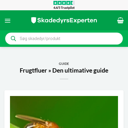
Fortsæt
4.4/5 Trustpilot
til
indhold
Products
search
GUIDE
Frugtfluer » Den ultimative guide