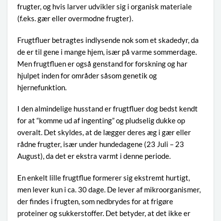
frugter, og hvis larver udvikler sig i organisk materiale
(f.eks. gær eller overmodne frugter).
Frugtfluer betragtes indlysende nok som et skadedyr, da
de er til gene i mange hjem, især på varme sommerdage.
Men frugtfluen er også genstand for forskning og har
hjulpet inden for områder såsom genetik og
hjernefunktion.
I den almindelige husstand er frugtfluer dog bedst kendt
for at “komme ud af ingenting” og pludselig dukke op
overalt. Det skyldes, at de lægger deres æg i gær eller
rådne frugter, især under hundedagene (23 Juli – 23
August), da det er ekstra varmt i denne periode.
En enkelt lille frugtflue formerer sig ekstremt hurtigt,
men lever kun i ca. 30 dage. De lever af mikroorganismer,
der findes i frugten, som nedbrydes for at frigøre
proteiner og sukkerstoffer. Det betyder, at det ikke er