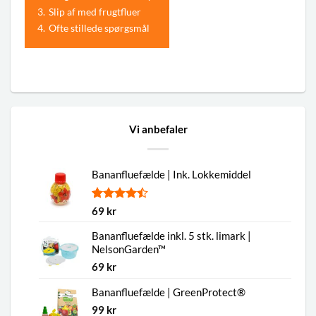
3.
Slip af med frugtfluer
4.
Ofte stillede spørgsmål
Vi anbefaler
Bananfluefælde | Ink. Lokkemiddel
Bedømt
2
69
kr
som
4.50
ud af 5
Bananfluefælde inkl. 5 stk. limark |
baseret på
NelsonGarden™
kundebedømmelser
69
kr
Bananfluefælde | GreenProtect®
99
kr