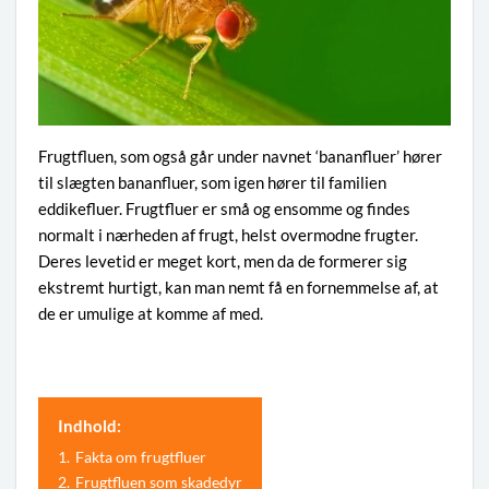
Frugtfluen, som også går under navnet ‘bananfluer’ hører
til slægten bananfluer, som igen hører til familien
eddikefluer. Frugtfluer er små og ensomme og findes
normalt i nærheden af frugt, helst overmodne frugter.
Deres levetid er meget kort, men da de formerer sig
ekstremt hurtigt, kan man nemt få en fornemmelse af, at
de er umulige at komme af med.
Indhold:
1.
Fakta om frugtfluer
2.
Frugtfluen som skadedyr