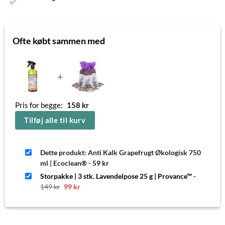
Ofte købt sammen med
+
Pris for begge:
158
kr
Tilføj alle til kurv
Dette produkt: Anti Kalk Grapefrugt Økologisk 750
ml | Ecoclean®
-
59
kr
Storpakke | 3 stk. Lavendelpose 25 g | Provance™
-
Den
Den
149
kr
99
kr
oprindelige
aktuelle
pris
pris
var:
er:
149 kr.
99 kr.