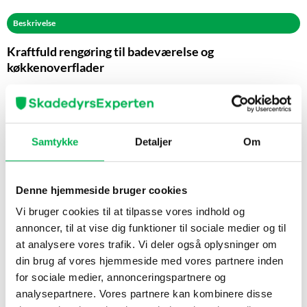
Beskrivelse
Kraftfuld rengøring til badeværelse og
køkkenoverflader
EcoClean Kalk- & Smudsfjerner Grapefrugt er en effektiv spray
til at fjerne kalkaflejringer, sæberester og snavs fra hårde
overflader. Den er særligt udviklet til badeværelser og andre
områder, hvor vand og sæbe ofte efterlader spor – f.eks. på
Samtykke
Detaljer
Om
brusevægge, fliser, armaturer, håndvaske og toiletter. Produktet
indeholder nøje udvalgte plantebaserede ingredienser og mild
syre, som giver god rengøringseffekt uden skarp kemisk lugt. Den
Denne hjemmeside bruger cookies
friske duft af grapefrugt efterlader rummet rent og indbydende
Vi bruger cookies til at tilpasse vores indhold og
efter brug. Sprayflasken gør det nemt at påføre præcist der, hvor
annoncer, til at vise dig funktioner til sociale medier og til
det er nødvendigt, og den tyktflydende formel sikrer et jævnt lag,
at analysere vores trafik. Vi deler også oplysninger om
der virker effektivt mod aflejringer.
din brug af vores hjemmeside med vores partnere inden
for sociale medier, annonceringspartnere og
Tips til det bedste resultat
analysepartnere. Vores partnere kan kombinere disse
Påfør på tør overflade for bedst vedhæftning og effekt