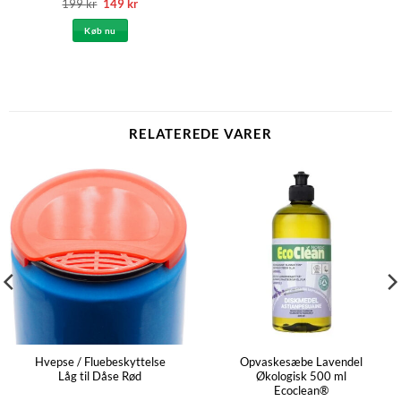
Den
Den
199
kr
149
kr
oprindelige
aktuelle
pris
pris
Køb nu
var:
er:
199 kr.
149 kr.
RELATEREDE VARER
Hvepse / Fluebeskyttelse
Opvaskesæbe Lavendel
Låg til Dåse Rød
Økologisk 500 ml
Ecoclean®