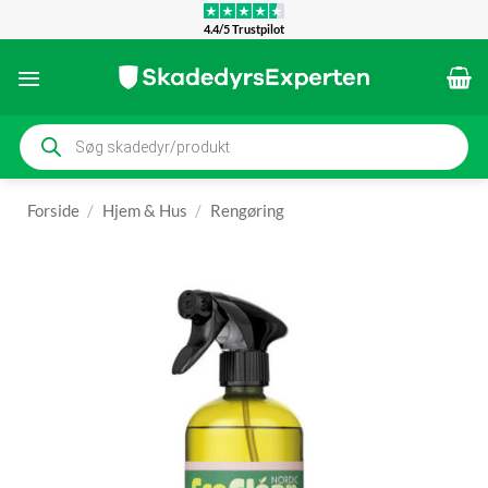
Fortsæt
4.4/5 Trustpilot
til
indhold
Products
search
Forside
/
Hjem & Hus
/
Rengøring