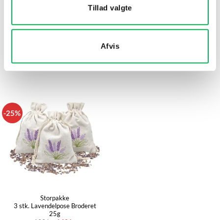
Tillad valgte
Lavendelolie Øko Spray 30 ml
Universalrengøring Lavendel
Provance®
Økologisk 750 ml
Ecoclean®
Afvis
149
kr
59
kr
Køb nu
Køb nu
-25%
Storpakke
3 stk. Lavendelpose Broderet
25g