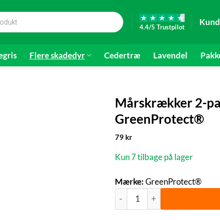
Kund
4.4/5 Trustpilot
gris
Flere skadedyr
Cedertræ
Lavendel
Pakk
Mårskrækker 2-p
GreenProtect®
79
kr
Kun 7 tilbage på lager
Mærke:
GreenProtect®
Mårskrækker 2-pak | GreenPr