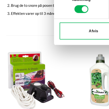
Brug de to snore på posen til at hænge eller fastgøre produkte
Effekten varer op til 3 måneder – udskift eller genopfyld, hvis
Afvis