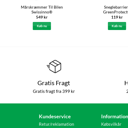
Mårskræmmer Til Bilen
Sneglebarrie
Swissinno®
GreenProtec
549
kr
119
kr
Køb nu
Køb nu
Gratis Fragt
H
Gratis fragt fra 399 kr
Kundeservice
Informatio
Retur/reklamation
Købsvilkår