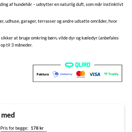
ding af hundehår – udnytter en naturlig duft, som mår instinktivt
ter, udhuse, garager, terrasser og andre udsatte områder, hvor
 sikker at bruge omkring børn, vilde dyr og kæledyr (anbefales
i op til 3 måneder.
n med
Pris for begge:
178
kr