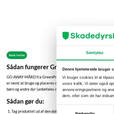
Samtykke
Beskrivelse
Sådan fungerer GreenProtect® | Mårsk
Denne hjemmeside bruger c
GO AWAY MÅRD fra GreenProtect er en naturlig og bæredygtig løs
Vi bruger cookies til at tilpas
er nemt at bruge og placeres omkring lofter, udhuse, garager, terr
vores trafik. Vi deler også 
børn og andre dyr (anbefales dog ikke, hvis du har hund med adga
annonceringspartnere og anal
dem, eller som de har indsaml
Sådan gør du:
Samtykkevalg
Tag produktet ud af den dobbelte, hermetisk lukkede folie.
Nødvendig