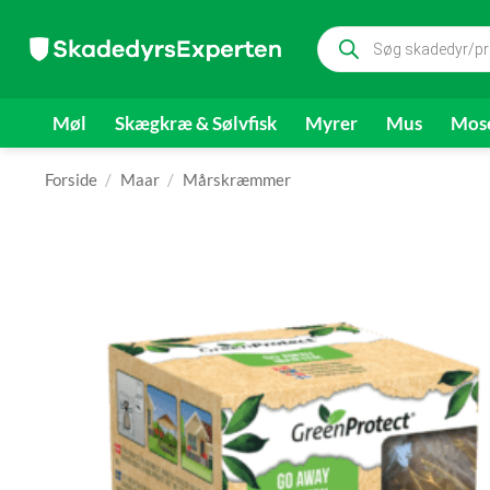
Fortsæt
Products
til
search
indhold
Møl
Skægkræ & Sølvfisk
Myrer
Mus
Mose
Forside
/
Maar
/
Mårskræmmer