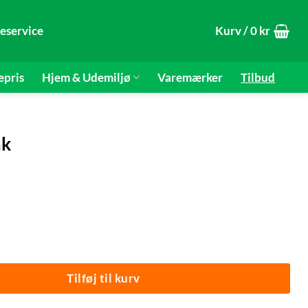
eservice
Kurv /
0
kr
epris
Hjem & Udemiljø
Varemærker
Tilbud
ak
otect® antal
Tilføj til kurv