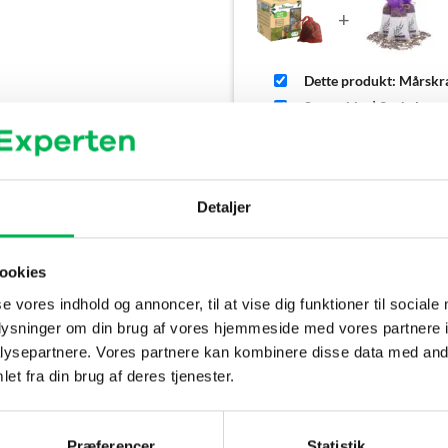
+
Dette produkt: Mårskr
Storpakke | 3 stk. Lav
Detaljer
rækker 2-pak:
ookies
ning til at holde mår væk fra specifikke områder. Produktet udsende
se vores indhold og annoncer, til at vise dig funktioner til sociale
asser eller andre steder, hvor der er observeret måraktivitet. Da prod
oplysninger om din brug af vores hjemmeside med vores partnere i
ng til området).
ysepartnere. Vores partnere kan kombinere disse data med andr
et fra din brug af deres tjenester.
Præferencer
Statistik