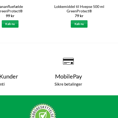
ananfluefælde
Lokkemiddel til Hvepse 500 ml
reenProtect®
GreenProtect®
99
kr
79
kr
Køb nu
Køb nu
 Kunder
MobilePay
nti
Sikre betalinger