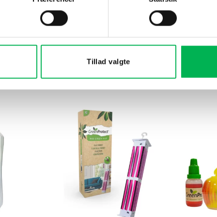
t på et tørt sted, hvor der er observeret måraktivitet.
 duften aftager, eller hvis måren vender tilbage.
Tillad valgte
RELATEREDE VARER