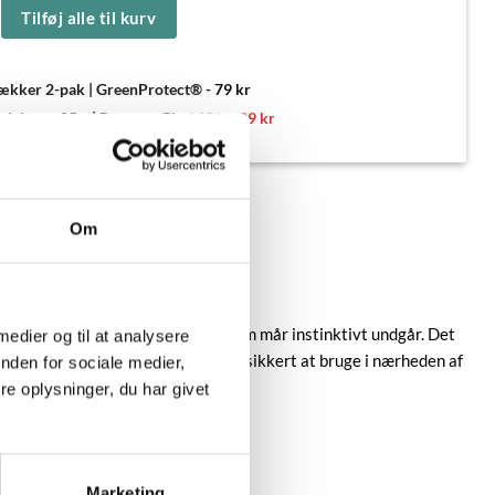
Tilføj alle til kurv
ækker 2-pak | GreenProtect®
-
79
kr
Den
Den
endelpose 25 g | Provance™
-
149
kr
99
kr
oprindelige
aktuelle
pris
pris
var:
er:
149 kr.
99 kr.
Om
r en duft af hundehår – noget som mår instinktivt undgår. Det
 medier og til at analysere
uktet er fri for kemikalier, er det sikkert at bruge i nærheden af
nden for sociale medier,
e oplysninger, du har givet
Marketing