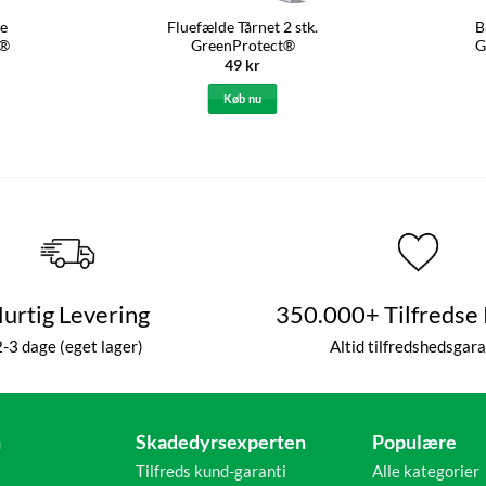
re
Fluefælde Tårnet 2 stk.
B
t®
GreenProtect®
G
49
kr
Køb nu
urtig Levering
350.000+ Tilfredse
2-3 dage (eget lager)
Altid tilfredshedsgara
n
Skadedyrsexperten
Populære
Tilfreds kund-garanti
Alle kategorier