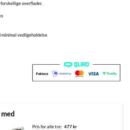
forskellige overflader.
en
 minimal vedligeholdelse
n med
Pris for alle tre:
477
kr