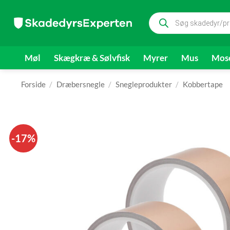
Fortsæt
Products
til
search
indhold
Møl
Skægkræ & Sølvfisk
Myrer
Mus
Mose
Forside
/
Dræbersnegle
/
Snegleprodukter
/
Kobbertape
-17%