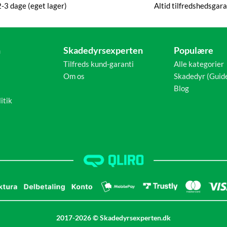
2-3 dage (eget lager)
Altid tilfredshedsgara
n
Skadedyrsexperten
Populære
Tilfreds kund-garanti
Alle kategorier
Om os
Skadedyr (Guid
Blog
itik
2017-2026 © Skadedyrsexperten.dk