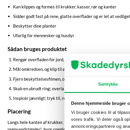
Kan klippes og formes til krukker, kasser, rør og kanter
Sidder godt fast på rene, glatte overflader og er let at vedlig
Beskytter dine planter
Ufarlig for mennesker og husdyr
Sådan bruges produktet
Rengør overfladen for jord, støv og fugt.
Mål omkredsen, og klip til ønsket længde.
Fjern beskyttelsesfilmen, og påfør med let spænding uden luft
Samtykke
Skab en ubrudt ring; overlap enderne med 2–3 cm.
Inspicér jævnligt; tryk til, rengør og udskift ved behov.
Denne hjemmeside bruger c
Placering
Vi bruger cookies til at tilpas
vores trafik. Vi deler også 
Langs hele kanten af krukker, på toppen af højbede og plantekas
annonceringspartnere og anal
regnvandstønder), hvor snegle kan klatre.