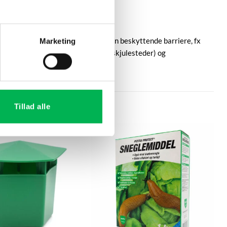
or at undgå dette kan du placere en beskyttende barriere, fx
Marketing
ehygiejne (opsamling, fjernelse af skjulesteder) og
Tillad alle