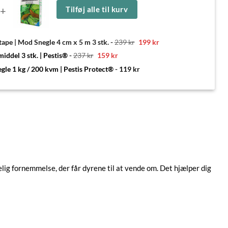
+
Tilføj alle til kurv
Den
Den
ape | Mod Snegle 4 cm x 5 m 3 stk.
-
239
kr
199
kr
oprindelige
aktuelle
pris
pris
Den
Den
iddel 3 stk. | Pestis®
-
237
kr
159
kr
var:
er:
oprindelige
aktuelle
239 kr.
199 kr.
pris
pris
gle 1 kg / 200 kvm | Pestis Protect®
-
119
kr
var:
er:
237 kr.
159 kr.
ig fornemmelse, der får dyrene til at vende om. Det hjælper dig