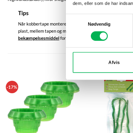
dem, eller som de har indsaml
Tips
Samtykkevalg
Når kobbertape monteres direkte på metaloverflader, kan de
Nødvendig
plast, mellem tapen og metallet. Aftør oxiderede overflader
bekæmpelsesmiddel
for at reducere antallet af dræbersne
Afvis
-17%