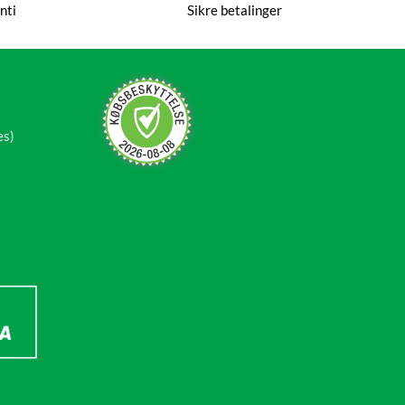
nti
Sikre betalinger
es)