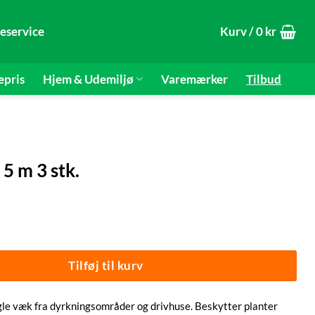
eservice
Kurv /
0
kr
epris
Hjem & Udemiljø
Varemærker
Tilbud
5 m 3 stk.
 5 m 3 stk. antal
Tilføj til kurv
negle væk fra dyrkningsområder og drivhuse. Beskytter planter