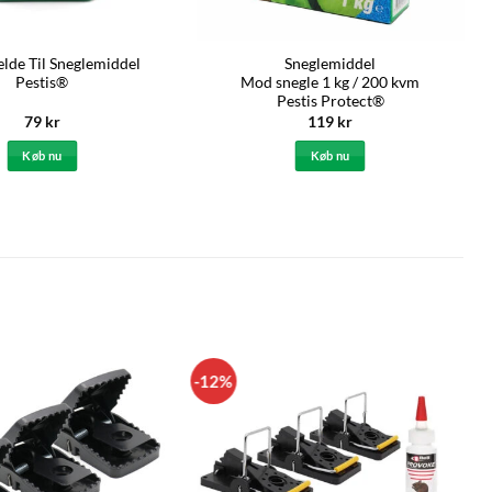
lde Til Sneglemiddel
Sneglemiddel
Pestis®
Mod snegle 1 kg / 200 kvm
Pestis Protect®
79
kr
119
kr
Køb nu
Køb nu
-12%