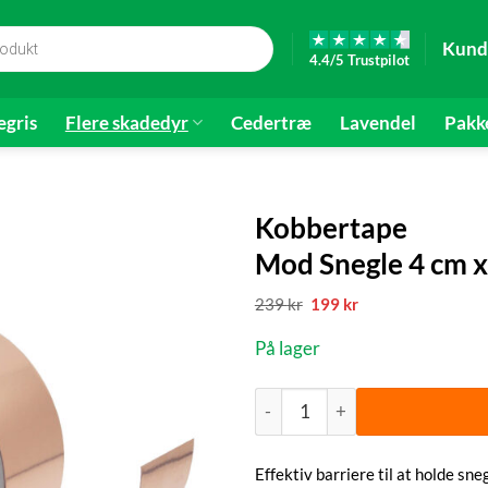
Kund
4.4/5 Trustpilot
gris
Flere skadedyr
Cedertræ
Lavendel
Pakk
Kobbertape
Mod Snegle 4 cm x 
Den
Den
239
kr
199
kr
oprindelige
aktuelle
pris
pris
På lager
var:
er:
239 kr.
199 kr.
Kobbertape | Mod Snegle 4 cm x
Effektiv barriere til at holde s