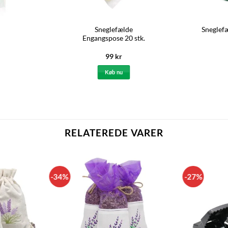
Sneglefælde
Sneglefæ
Engangspose 20 stk.
99
kr
Køb nu
RELATEREDE VARER
-34%
-27%