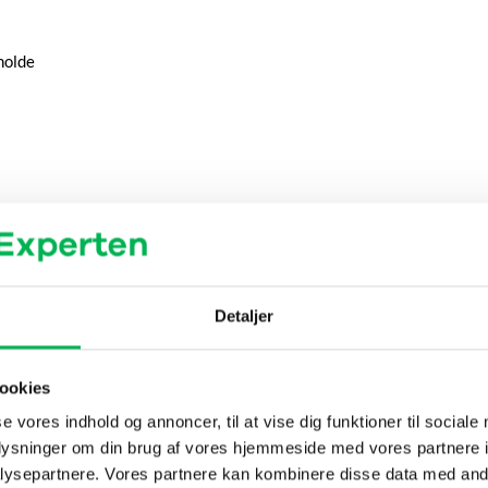
eholde
bobler.
Detaljer
ookies
se vores indhold og annoncer, til at vise dig funktioner til sociale
oplysninger om din brug af vores hjemmeside med vores partnere i
ser, omkring bord- og hyldeben i drivhuse, ved indgange, hvor snegle
ysepartnere. Vores partnere kan kombinere disse data med andr