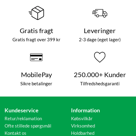
Gratis fragt
Leveringer
Gratis fragt over 399 kr
2-3 dage (eget lager)
MobilePay
250.000+ Kunder
Sikre betalinger
Tilfredshedsgaranti
Kundeservice
Information
Retur/reklamation
Købsvilkår
Ofte stillede spørgsmål
Virksomhed
Kontakt os
Holdbarhed