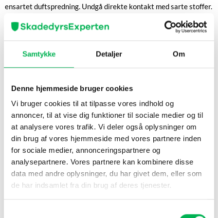
ensartet duftspredning. Undgå direkte kontakt med sarte stoffer.
Fordele
5 blokke i premium rødcedertræ til flere opbevaringsområder
Samtykke
Detaljer
Om
Spreder frisk, naturlig træduft i opbevaringen
Hjælper med at afskrække møl, pelsbiller og sølvfisk
Denne hjemmeside bruger cookies
Genanvendelige med lang holdbarhed – duften kan fornyes
Vi bruger cookies til at tilpasse vores indhold og
Formstabile blokke, der er nemme at flytte og placere
annoncer, til at vise dig funktioner til sociale medier og til
Pakket i en stilren rød organzapose
at analysere vores trafik. Vi deler også oplysninger om
din brug af vores hjemmeside med vores partnere inden
Sådan bruges produktet
for sociale medier, annonceringspartnere og
Fordel 1–2 blokke pr. skuffe eller 2–4 pr. garderobe afhængigt
analysepartnere. Vores partnere kan kombinere disse
af størrelse.
data med andre oplysninger, du har givet dem, eller som
de har indsamlet fra din brug af deres tjenester.
Placer blokkene på hylder eller i en lille stofpose tæt på
tekstiler.
Samtykkevalg
Forny duften hver tredje–sjette måned ved let at slibe