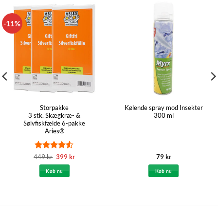
-11%
Storpakke
Kølende spray mod Insekter
3 stk. Skægkræ- &
300 ml
Sølvfiskfælde 6-pakke
Aries®
Vurderet
Den
Den
449
kr
399
kr
79
kr
oprindelige
aktuelle
4.5
ud af
pris
pris
5
Køb nu
Køb nu
var:
er:
449 kr.
399 kr.