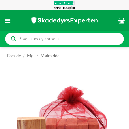
Fortsæt
4.4/5 Trustpilot
til
indhold
Products
search
Forside
/
Møl
/
Mølmiddel