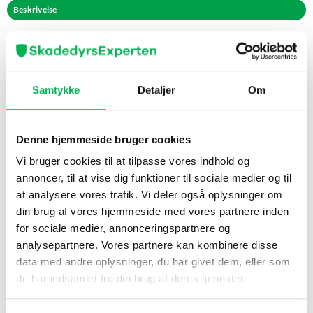
Beskrivelse
Refleksbaseret fugleafskræmmer til effektiv kontrol i
have og på bygninger
Refleksoverflader skaber kraftige lysglimt i sollys og bevægelse i
Samtykke
Detaljer
Om
vinden. Den visuelle forstyrrelse får mange fugle til at undgå
området, hvilket hjælper med at forhindre skader på frugt, bær,
nysåede områder, facader og bådepladser. Velegnet til frugttræer
Denne hjemmeside bruger cookies
og bærbuske, køkkenhaver og plantebede, altaner og terrasser,
tagudhæng og gavle, broer og både. Undgå at fastgøre på skarpe
Vi bruger cookies til at tilpasse vores indhold og
kanter, der kan beskadige materialet.
annoncer, til at vise dig funktioner til sociale medier og til
at analysere vores trafik. Vi deler også oplysninger om
Fordele
din brug af vores hjemmeside med vores partnere inden
for sociale medier, annonceringspartnere og
Effektiv visuel afskrækkelse suppleret med en klokke, der
analysepartnere. Vores partnere kan kombinere disse
forstyrrer fuglene
data med andre oplysninger, du har givet dem, eller som
Vejrbestandigt materiale til udendørs brug
de har indsamlet fra din brug af deres tjenester.
Let at installere og flytte efter behov