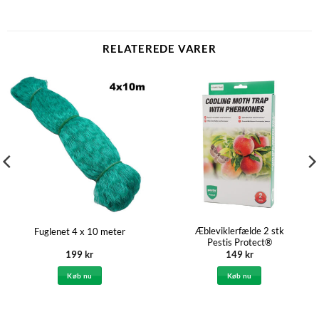
RELATEREDE VARER
Æbleviklerfælde 2 stk
Fuglenet 4 x 10 meter
Pestis Protect®
199
kr
149
kr
Køb nu
Køb nu