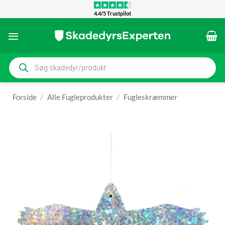
Fortsæt
4.4/5 Trustpilot
til
indhold
Products
search
Forside
/
Alle Fugleprodukter
/
Fugleskræmmer