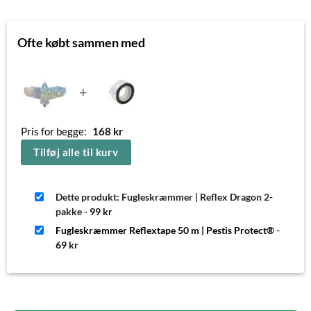
Ofte købt sammen med
+
Pris for begge:
168
kr
Tilføj alle til kurv
Dette produkt: Fugleskræmmer | Reflex Dragon 2-
pakke
-
99
kr
Fugleskræmmer Reflextape 50 m | Pestis Protect®
-
69
kr