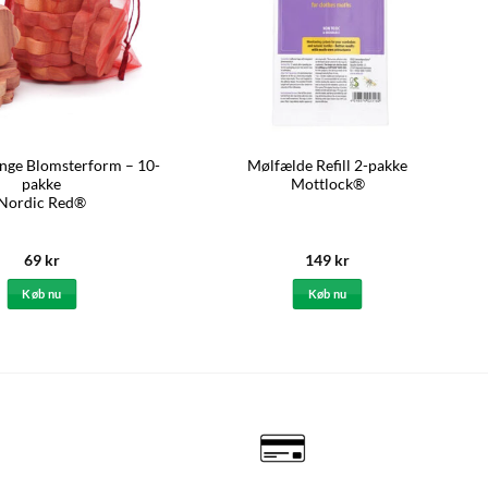
nge Blomsterform – 10-
Mølfælde Refill 2-pakke
pakke
Mottlock®
Nordic Red®
69
kr
149
kr
Køb nu
Køb nu