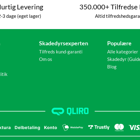
urtig Levering
350.000+ Tilfredse
2-3 dage (eget lager)
Altid tilfredshedsgara
n
Skadedyrsexperten
Populære
Tilfreds kund-garanti
Alle kategorier
Om os
Skadedyr (Guid
Blog
itik