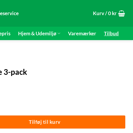
eservice
Kurv /
0
kr
epris
Hjem & Udemiljø
Varemærker
Tilbud
e 3-pack
e 3-pack | Mottlock® antal
Tilføj til kurv