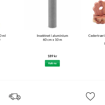
0 ml
Insektnet i aluminium
Cedertræri
®
60 cm x 10 m
189
kr
Køb nu