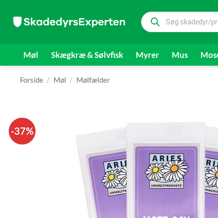
Fortsæt
Products
til
search
indhold
Møl
Skægkræ & Sølvfisk
Myrer
Mus
Mose
Forside
/
Møl
/
Mølfælder
-37%