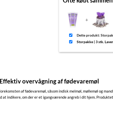
Ofte købt samme
+
Dette produkt: Storpak
Storpakke | 3 stk. Lav
ffektiv overvågning af fødevaremøl
forekomsten af fødevaremøl, såsom indisk melmøl, møllemøl og mande
at indikere, om der er et igangværende angreb i dit hjem. Produktet er