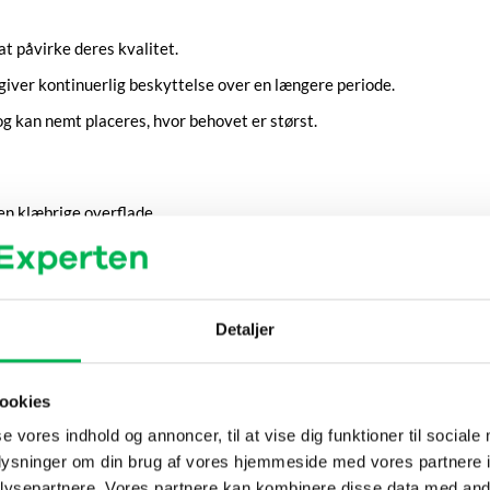
t påvirke deres kvalitet.
t giver kontinuerlig beskyttelse over en længere periode.
og kan nemt placeres, hvor behovet er størst.
en klæbrige overflade.
mst af fødevaremøl, såsom i spisekammeret eller køkkenskabe. Undgå
r møl på fælden, skal du iværksætte nødvendige tiltag for at håndter
Detaljer
ør den udskiftes for at sikre fortsat effektivitet.
ookies
se vores indhold og annoncer, til at vise dig funktioner til sociale
n du overveje at bruge
rødt cedertræ
-produkter eller andre naturl
oplysninger om din brug af vores hjemmeside med vores partnere i
e og fri for spildte fødevarer for at mindske risikoen for mølangreb
ysepartnere. Vores partnere kan kombinere disse data med andr