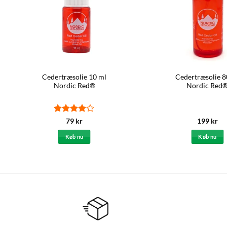
Cedertræsolie 10 ml
Cedertræsolie 8
Nordic Red®
Nordic Red
Vurderet
79
kr
199
kr
4
ud af
5
Køb nu
Køb nu