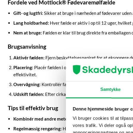
Fordele ved Mottlock® Fødevaremølfælde
Gift- og lugtfri:
Sikker at bruge i nærheden af fødevarer uden a
Lang holdbarhed:
Hver fælde er aktiv i op til 12 uger, hvilke
Nem at bruge:
Fælden er klar til brug direkte fra emballagen 
Brugsanvisning
Aktivér fælden:
Fjern beskyttelsespapiret for at eksponere d
Placering:
Placér fælden i områder, hvor du mistænker foreko
effektivitet.
Overvågning:
Kontrollér fælden regelmæssigt. Hvis du opdage
Samtykke
Udskift fælden:
Efter cirka 12 uger, eller når fælden er fuld, b
Tips til effektiv brug
Denne hjemmeside bruger c
Vi bruger cookies til at tilpas
Kombinér med andre metoder:
For at maksimere effekten ka
vores trafik. Vi deler også 
Regelmæssig rengøring:
Hold spisekammer og køkkenskabe ren
annonceringspartnere og anal