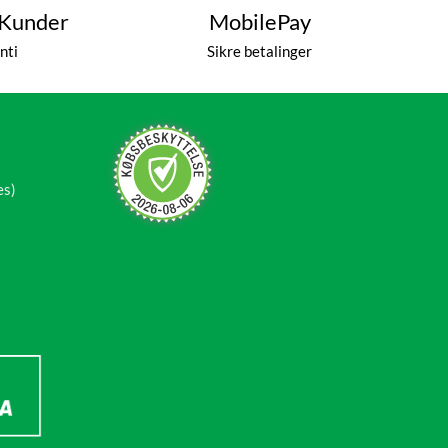
 Kunder
MobilePay
nti
Sikre betalinger
es)