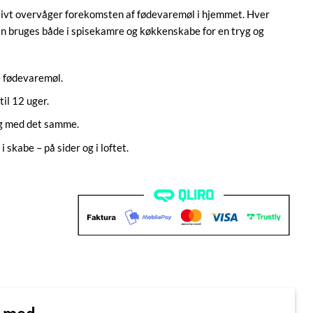
fektivt overvåger forekomsten af fødevaremøl i hjemmet. Hver
 kan bruges både i spisekamre og køkkenskabe for en tryg og
e fødevaremøl.
til 12 uger.
ug med det samme.
 skabe – på sider og i loftet.