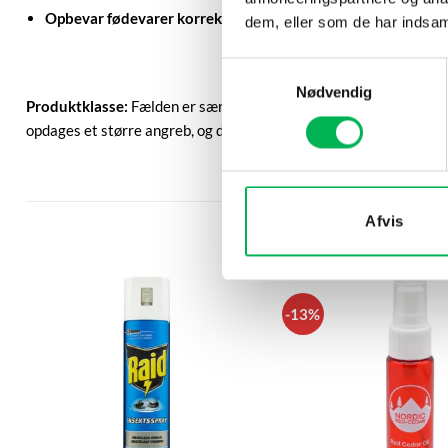
Opbevar fødevarer korrekt:
Brug
tætsluttende beholdere
ti
dem, eller som de har indsaml
Samtykkevalg
Nødvendig
Produktklasse:
Fælden er særligt designet til effektivt at tiltr
opdages et større angreb, og det ikke kan løses gennem tiltag s
Afvis
-13%