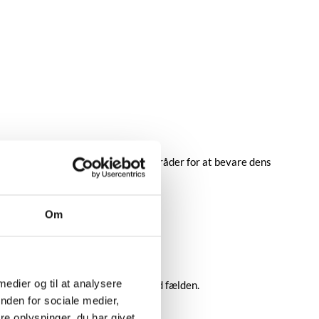
 at placere fælden i trækfulde områder for at bevare dens
e situationen.
Om
 medier og til at analysere
ige afskrækningsmidler sammen med fælden.
nden for sociale medier,
.
e oplysninger, du har givet