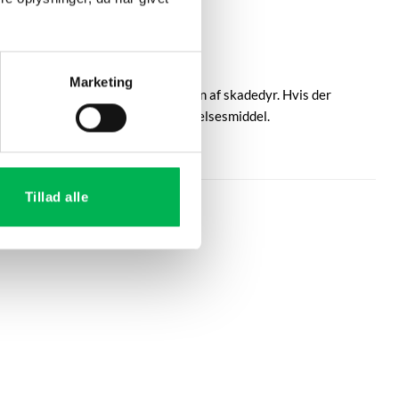
Marketing
identificere og overvåge forekomsten af skadedyr. Hvis der
ktet er ikke et registreret bekæmpelsesmiddel.
Tillad alle