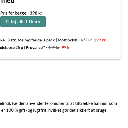
n med
Pris for begge:
398
kr
Tilføj alle til kurv
Den
Den
ke | 3 stk. Melmølfælde 3-pack | Mottlock®
-
477
kr
299
kr
oprindelige
aktuelle
pris
pris
Den
Den
endelpose 25 g | Provance™
-
149
kr
99
kr
var:
er:
oprindelige
aktuelle
477 kr.
299 kr.
pris
pris
var:
er:
149 kr.
99 kr.
lmøl. Fælden anvender feromoner til at tiltrække hanmøl, som
 100 % gift- og lugtfrit, hvilket gør det sikkert at bruge i