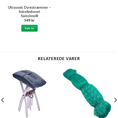
Ultrasonic Dyreskræmmer –
Solcelledrevet
Swissinno®
549
kr
Køb nu
RELATEREDE VARER