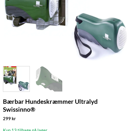
Bærbar Hundeskræmmer Ultralyd
Swissinno®
299
kr
Kun 13 tilbage på lager