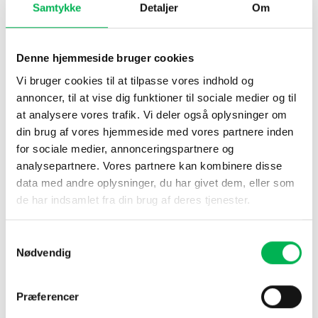
Nemt at bruge med et enkelt tryk på knappen
Samtykke
Detaljer
Om
Anvendelsesområder
Beskyttelse for løbere, cyklister, postbud og andre, der ønsker
Denne hjemmeside bruger cookies
at undgå nærgående hunde
Vi bruger cookies til at tilpasse vores indhold og
Træningshjælpemiddel til at mindske uønsket adfærd hos
annoncer, til at vise dig funktioner til sociale medier og til
hunde
at analysere vores trafik. Vi deler også oplysninger om
din brug af vores hjemmeside med vores partnere inden
Brugbar i forskellige miljøer, hvor uønskede hundemøder kan
for sociale medier, annonceringspartnere og
forekomme
analysepartnere. Vores partnere kan kombinere disse
data med andre oplysninger, du har givet dem, eller som
Tips
de har indsamlet fra din brug af deres tjenester.
For bedst effekt, sigt enheden direkte mod hunden og hold
knappen inde i nogle sekunder. Gentag om nødvendigt. Bemærk,
Samtykkevalg
at effektiviteten kan variere afhængigt af hundens temperament
Nødvendig
og tidligere erfaringer. Produktet kræver et 9V-batteri
(medfølger ikke). Opbevar enheden et let tilgængeligt sted for
hurtig brug ved behov.
Præferencer