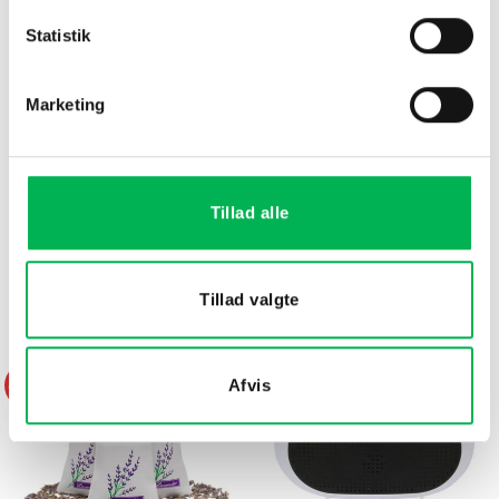
Statistik
Marketing
Tillad alle
DU KUNNE OGSÅ VÆRE INTERESSERET I…
Tillad valgte
Afvis
-34%