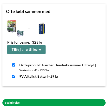
Ofte købt sammen med
+
Pris for begge:
328
kr
Tilføj alle til kurv
Dette produkt: Bærbar Hundeskræmmer Ultralyd |
Swissinno®
-
299
kr
9V Alkalisk Batteri
-
29
kr
Beskrivelse