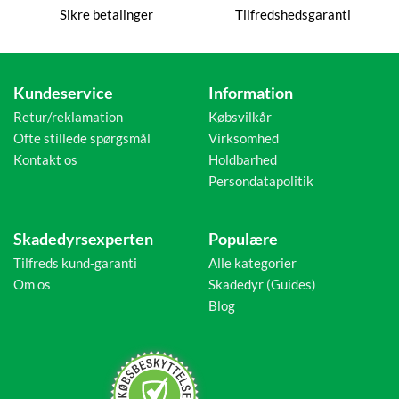
Sikre betalinger
Tilfredshedsgaranti
Kundeservice
Information
Retur/reklamation
Købsvilkår
Ofte stillede spørgsmål
Virksomhed
Kontakt os
Holdbarhed
Persondatapolitik
Skadedyrsexperten
Populære
Tilfreds kund-garanti
Alle kategorier
Om os
Skadedyr (Guides)
Blog