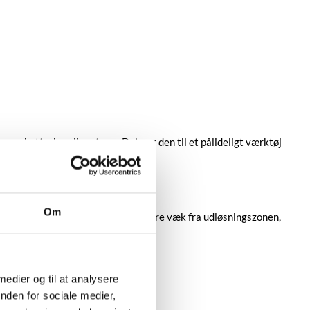
es batterier eller strøm. Det gør den til et pålideligt værktøj
Om
rug handsker og hold hænder og fingre væk fra udløsningszonen,
 medier og til at analysere
nden for sociale medier,