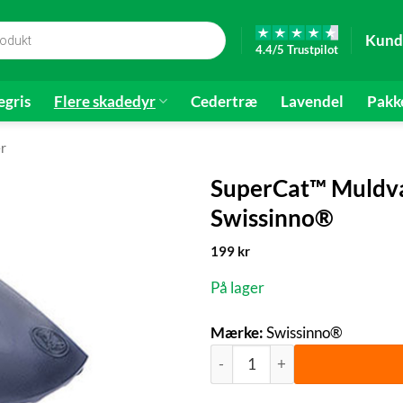
Kund
4.4/5 Trustpilot
gris
Flere skadedyr
Cedertræ
Lavendel
Pakk
r
SuperCat™ Muldv
Swissinno®
199
kr
På lager
Mærke:
Swissinno®
SuperCat™ Muldvarpefælde | 