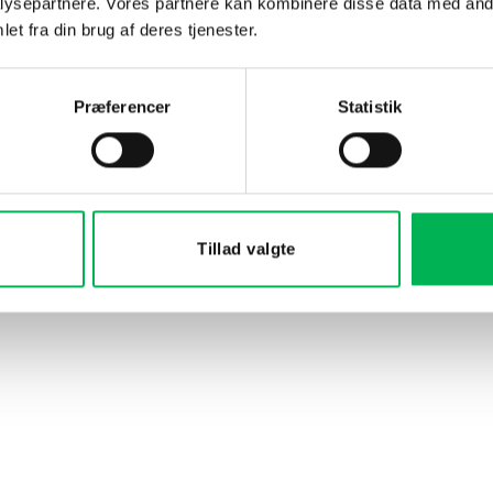
ysepartnere. Vores partnere kan kombinere disse data med andr
 samme
et fra din brug af deres tjenester.
ærke
Præferencer
Statistik
DU KUNNE OGSÅ VÆRE INTERESSERET I…
Tillad valgte