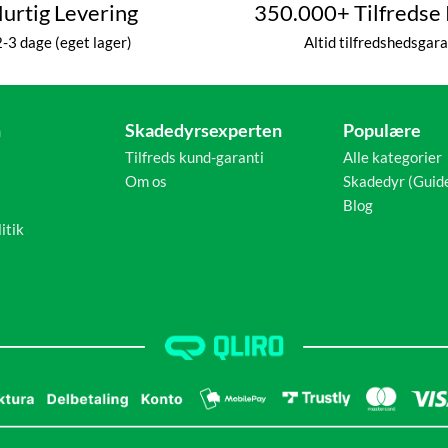
urtig Levering
350.000+ Tilfredse
2-3 dage (eget lager)
Altid tilfredshedsgara
n
Skadedyrsexperten
Populære
Tilfreds kund-garanti
Alle kategorier
Om os
Skadedyr (Guid
Blog
itik