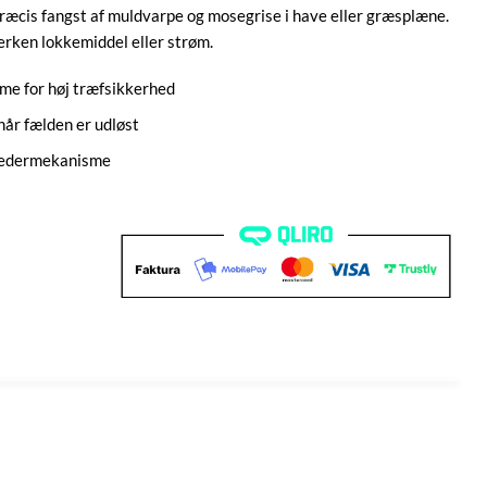
præcis fangst af muldvarpe og mosegrise i have eller græsplæne.
rken lokkemiddel eller strøm.
me for høj træfsikkerhed
 når fælden er udløst
fjedermekanisme