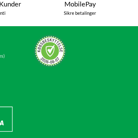
 Kunder
MobilePay
nti
Sikre betalinger
es)