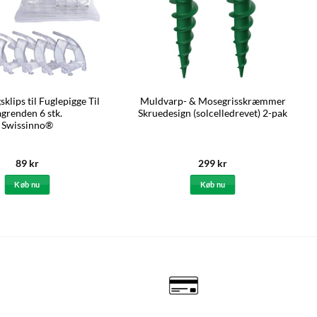
klips til Fuglepigge Til
Muldvarp- & Mosegrisskræmmer
agrenden 6 stk.
Skruedesign (solcelledrevet) 2-pak
Swissinno®
89
kr
299
kr
Køb nu
Køb nu