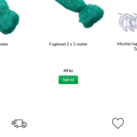
Monterings
meter
Fuglenet 2 x 5 meter
T
49
kr
Køb nu