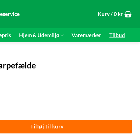
eservice
Kurv /
0
kr
epris
Hjem & Udemiljø
Varemærker
Tilbud
arpefælde
Swissinno® antal
Tilføj til kurv