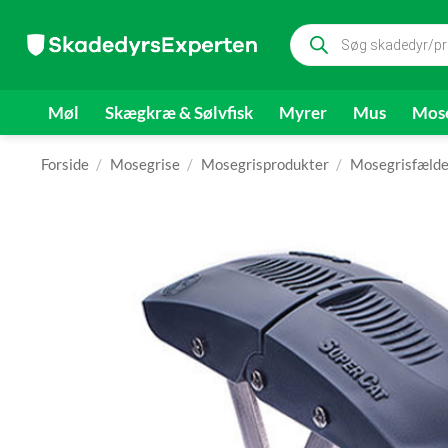
Fortsæt
Products
til
search
indhold
Møl
Skægkræ & Sølvfisk
Myrer
Mus
Mose
Forside
/
Mosegrise
/
Mosegrisprodukter
/
Mosegrisfælde