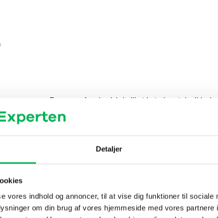
n
e og renere. Den er også mekanisk, hvilket betyder, at der ikke kræv
Detaljer
ig fjeder og skal håndteres med forsigtighed – især ved aktivering. B
ookies
se vores indhold og annoncer, til at vise dig funktioner til sociale
 menneskelig lugt
oplysninger om din brug af vores hjemmeside med vores partnere i