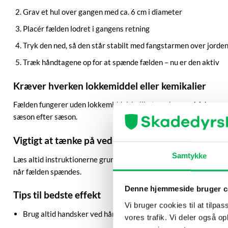
Grav et hul over gangen med ca. 6 cm i diameter
Placér fælden lodret i gangens retning
Tryk den ned, så den står stabilt med fangstarmen over jorde
Træk håndtagene op for at spænde fælden – nu er den aktiv
Kræver hverken lokkemiddel eller kemikalier
Fælden fungerer uden lokkemiddel, hvilket gør brugen både nemmer
sæson efter sæson.
Vigtigt at tænke på ved brug
Samtykke
Læs altid instruktionerne grundigt før brug. Fælden har en kraft
når fælden spændes.
Denne hjemmeside bruger c
Tips til bedste effekt
Vi bruger cookies til at tilpas
Brug altid handsker ved håndtering for at undgå at efterlade
vores trafik. Vi deler også 