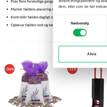
annonceringspartnere og anal
Prøv flere forskellige gange, hvis du ikke får fangst med det
dem, eller som de har indsaml
Markér fældens placering med en pind eller andet tydeligt m
Kontrollér fælden dagligt og nulstil den efter hver fangst
Samtykkevalg
Nødvendig
Opbevar fælden rent og tørt, når den ikke er i brug
Afvis
-34%
-15%