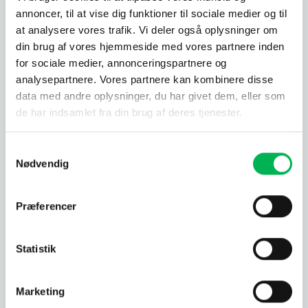
annoncer, til at vise dig funktioner til sociale medier og til
ofte også som mølfælder. Langt de fleste mølfælder
at analysere vores trafik. Vi deler også oplysninger om
kan fange pelsklannere – og vise versa.
din brug af vores hjemmeside med vores partnere inden
Insektspray
:
Insektspray kan bruges til at bekæmpe
for sociale medier, annonceringspartnere og
en lang række insekter, inklusive pelsklannere. Spray
analysepartnere. Vores partnere kan kombinere disse
de områder hvor pelsklannere holder til. Vær dog
data med andre oplysninger, du har givet dem, eller som
forsigtig med hvor du sprøjter, da noget insektspray
de har indsamlet fra din brug af deres tjenester.
kan forårsage misfarvning.
Rødcedertræ
:
Rødcedertræ er effektivt og let at
Samtykkevalg
bruge. Man kan eksempelvis købe rødcedertræblokke
Nødvendig
og lægge dem i klædeskabet. Et godt alternativ til
rødcedertræ er at anvende rødcederolie på
Præferencer
dørtærskler og vindueskarme. Duften gør at hverken
pelsklannere, klædemøl eller sølvfisk tør komme i
nærheden af det område. Rødcedertræ er således kun
Statistik
et forebyggende tiltag, der kan bruges til at hold
insekterne væk fra et specifikt sted. Husk at
rødcedertræ (både olie og træblokke) kan forårsage
Marketing
misfarvning når det kommer i kontakt med tøj.