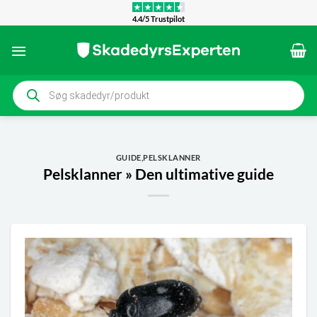
Fortsæt
4.4/5 Trustpilot
til
indhold
Products
search
GUIDE
,
PELSKLANNER
Pelsklanner » Den ultimative guide