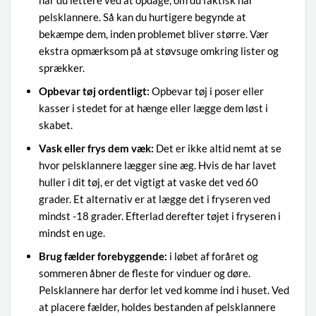
pelsklannere. Så kan du hurtigere begynde at
bekæmpe dem, inden problemet bliver større. Vær
ekstra opmærksom på at støvsuge omkring lister og
sprækker.
Opbevar tøj ordentligt:
Opbevar tøj i poser eller
kasser i stedet for at hænge eller lægge dem løst i
skabet.
Vask eller frys dem væk:
Det er ikke altid nemt at se
hvor pelsklannere lægger sine æg. Hvis de har lavet
huller i dit tøj, er det vigtigt at vaske det ved 60
grader. Et alternativ er at lægge det i fryseren ved
mindst -18 grader. Efterlad derefter tøjet i fryseren i
mindst en uge.
Brug fælder forebyggende:
i løbet af foråret og
sommeren åbner de fleste for vinduer og døre.
Pelsklannere har derfor let ved komme ind i huset. Ved
at placere fælder, holdes bestanden af pelsklannere