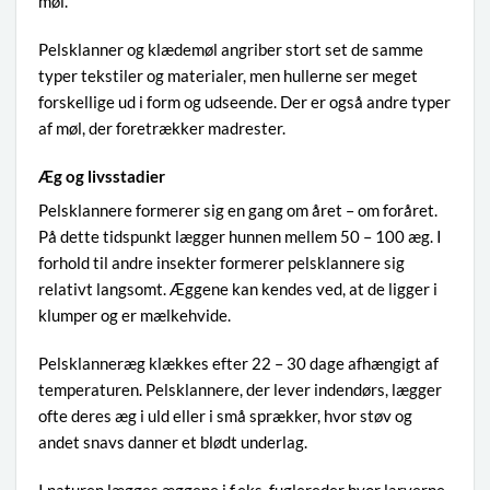
møl.
Pelsklanner og klædemøl angriber stort set de samme
typer tekstiler og materialer, men hullerne ser meget
forskellige ud i form og udseende. Der er også andre typer
af møl, der foretrækker madrester.
Æg og livsstadier
Pelsklannere formerer sig en gang om året – om foråret.
På dette tidspunkt lægger hunnen mellem 50 – 100 æg. I
forhold til andre insekter formerer pelsklannere sig
relativt langsomt. Æggene kan kendes ved, at de ligger i
klumper og er mælkehvide.
Pelsklanneræg klækkes efter 22 – 30 dage afhængigt af
temperaturen. Pelsklannere, der lever indendørs, lægger
ofte deres æg i uld eller i små sprækker, hvor støv og
andet snavs danner et blødt underlag.
I naturen lægges æggene i f.eks. fuglereder hvor larverne