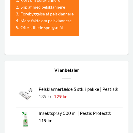
1.
Kort om pelsklannere
2.
Slip af med pelsklannere
3.
Forebyggelse af pelsklannere
4.
Mere fakta om pelsklannere
5.
Ofte stillede spørgsmål
Vi anbefaler
Pelsklannerfælde 5 stk. i pakke | Pestis®
Den
Den
139
kr
129
kr
oprindelige
aktuelle
pris
pris
Insektspray 500 ml | Pestis Protect®
var:
er:
139 kr.
129 kr.
119
kr