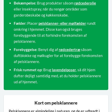
Bekæmpelse:
Brug produkter såsom
rødcederolie
eller insektspray, når du rengør områder som
garderobeskabe og køkkenskabe.
Fælder:
Placer
pelsklanner- eller mølfælder
rundt
omkring i hjemmet. Disse kan også bruges
forebyggende til at forhindre forekomsten af
pelsklannere.
Forebyggelse:
Benyt dig af
rødcedertræ
såsom
duftblokke og mølkugler for at forebygge forekomsten
af pelsklannere.
Frisk rummet op:
Brug
lavendelposer
, så dit hjem
dufter dejligt samtidig med, at du holder pelsklannere
ud af hjemmet.
Kort om pelsklannere
Pelsklannere er almindelige i naturen, og de er udbredt i