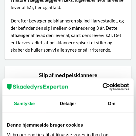
lever af hår, fjer og affald.
Derefter bevæger pelsklanneren sig ind i larvestadiet, og
der befinder den sig i mellem 6 måneder og 3 år. Dette
afhænger af hvad den lever af, samt dens levevilkår. Det
er i larvestadiet, at pelsklannere spiser tekstiler og
skaber de huller som vi alle synes er så irriterende.
Slip af med pelsklannere
Heldigvis formerer pelsklannere sig kun én enkelt gang
om året. Dette sker i foråret. Hvis du allerede har
minimeret bestanden, er du sandsynligvis sluppet af med
Samtykke
Detaljer
Om
dem i denne sæson. Hvis du gerne vil bekæmpe
pelsklannere, kan du gøre brug af følgende:
Denne hjemmeside bruger cookies
Pelsklannerfælder
:
Der findes mange forskellige slags
Vi bruger cookies til at tilpasse vores indhold og
fælder, der kan fange pelsklannere – De markedsføres