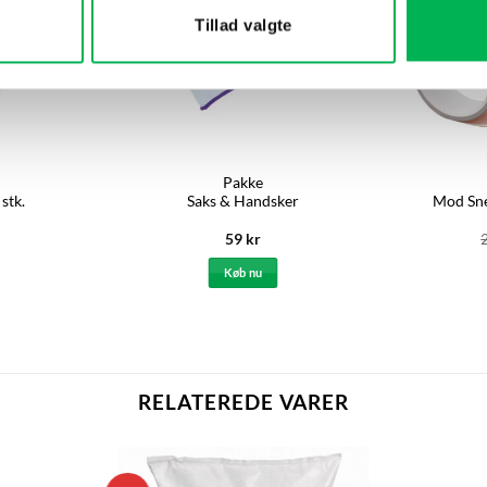
Tillad valgte
Pakke
stk.
Saks & Handsker
Mod Sne
59
kr
Køb nu
RELATEREDE VARER