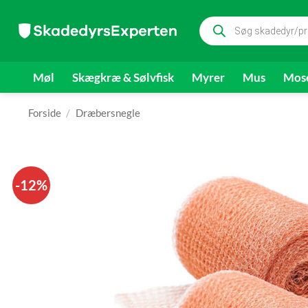
Fortsæt
Products
til
search
indhold
Møl
Skægkræ & Sølvfisk
Myrer
Mus
Mose
Forside
/
Dræbersnegle
-12%