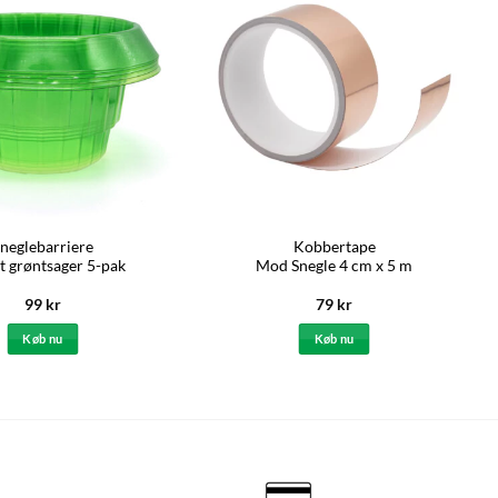
neglebarriere
Kobbertape
t grøntsager 5-pak
Mod Snegle 4 cm x 5 m
99
kr
79
kr
Køb nu
Køb nu