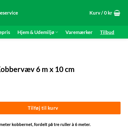
eservice
Kurv /
0
kr
epris
Hjem & Udemiljø
Varemærker
Tilbud
 Kobbervæv 6 m x 10 cm
 Kobbervæv 6 m x 10 cm antal
Tilføj til kurv
meter kobbernet, fordelt på tre ruller à 6 meter.