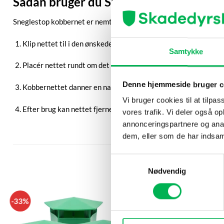
Sådan bruger du Sneglestop Kobberne
Sneglestop kobbernet er nemt at bruge og kan formes efter behov. 
Klip nettet til i den ønskede længde. Brug handsker for at und
Samtykke
Placér nettet rundt om det område, du vil beskytte – for ekse
Denne hjemmeside bruger c
Kobbernettet danner en naturlig barriere, som snegle undgår a
Vi bruger cookies til at tilpas
Efter brug kan nettet fjernes, rengøres og genbruges efter be
vores trafik. Vi deler også 
annonceringspartnere og anal
dem, eller som de har indsaml
Samtykkevalg
Nødvendig
-33%