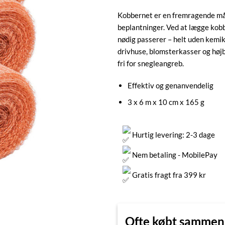
Kobbernet er en fremragende måd
beplantninger. Ved at lægge kobb
nødig passerer – helt uden kemik
drivhuse, blomsterkasser og hø
fri for snegleangreb.
Effektiv og genanvendelig
3 x 6 m x 10 cm x 165 g
Hurtig levering: 2-3 dage
Nem betaling - MobilePay
Gratis fragt fra 399 kr
Ofte købt samme