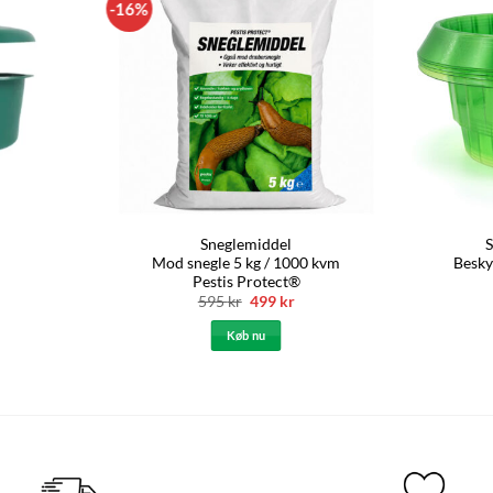
-16%
Sneglemiddel
S
Mod snegle 5 kg / 1000 kvm
Besky
Pestis Protect®
Den
Den
595
kr
499
kr
oprindelige
aktuelle
pris
pris
Køb nu
var:
er:
595 kr.
499 kr.