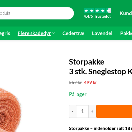
Kund
4.4/5 Trustpilot
gris
Flere skadedyr
Cedertræ
Lavendel
Pakk
Storpakke
3 stk. Sneglestop
Den
Den
567
kr
499
kr
oprindelige
aktuelle
pris
pris
På lager
var:
er:
567 kr.
499 kr.
Storpakke | 3 stk. Sneglestop
Storpakke – indeholder i alt 18 