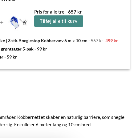
Pris for alle tre:
657
kr
+
Tilføj alle til kurv
Den
Den
ke | 3 stk. Sneglestop Kobbervæv 6 m x 10 cm
-
567
kr
499
kr
oprindelige
aktuelle
pris
pris
t grøntsager 5-pak
-
99
kr
var:
er:
567 kr.
499 kr.
er
-
59
kr
områder. Kobbernettet skaber en naturlig barriere, som snegle
r sig. En rulle er 6 meter lang og 10 cm bred.