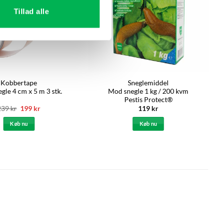
Tillad alle
Kobbertape
Sneglemiddel
gle 4 cm x 5 m 3 stk.
Mod snegle 1 kg / 200 kvm
Pestis Protect®
Den
Den
239
kr
199
kr
119
kr
oprindelige
aktuelle
pris
pris
Køb nu
Køb nu
var:
er:
239 kr.
199 kr.