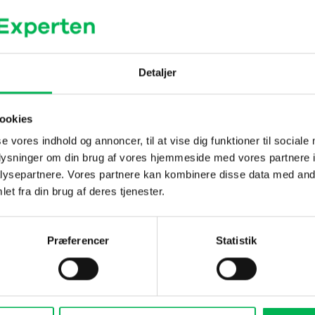
t
Følg disse trin for bedste resultat:
gå skader.
Detaljer
mpel langs kanten af et højbed eller rundt om en beplantning.
ookies
t kravle over, og du kan lade det sidde hele sæsonen.
se vores indhold og annoncer, til at vise dig funktioner til sociale
hov.
oplysninger om din brug af vores hjemmeside med vores partnere i
ysepartnere. Vores partnere kan kombinere disse data med andr
et fra din brug af deres tjenester.
DU KUNNE OGSÅ VÆRE INTERESSERET I…
Præferencer
Statistik
-17%