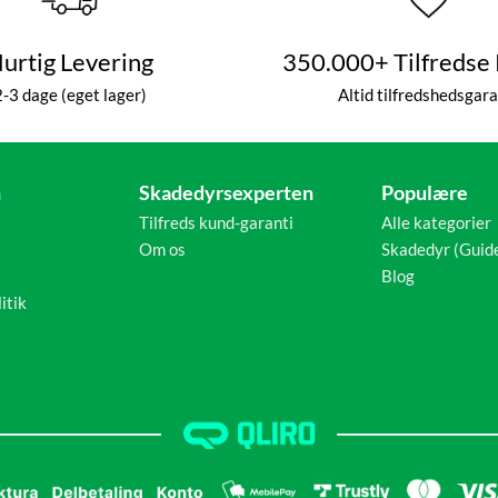
urtig Levering
350.000+ Tilfredse
2-3 dage (eget lager)
Altid tilfredshedsgara
n
Skadedyrsexperten
Populære
Tilfreds kund-garanti
Alle kategorier
Om os
Skadedyr (Guid
Blog
itik