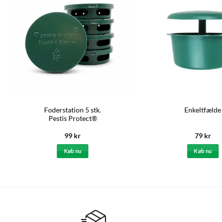
Foderstation 5 stk.
Enkeltfælde
Pestis Protect®
99
kr
79
kr
Køb nu
Køb nu