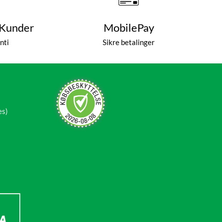
 Kunder
MobilePay
nti
Sikre betalinger
es)