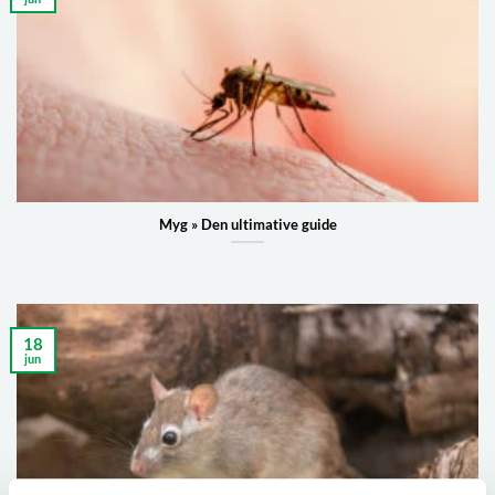
Myg » Den ultimative guide
18
jun