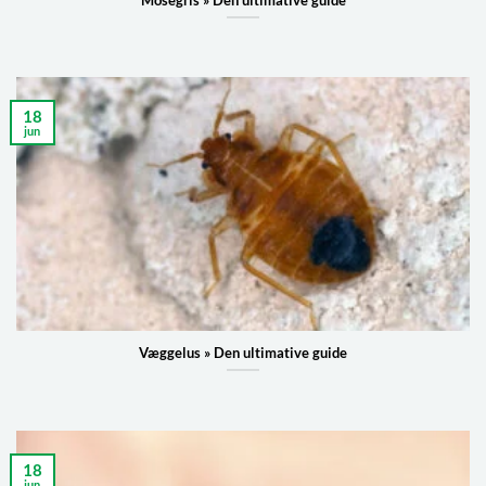
18
jun
Væggelus » Den ultimative guide
18
jun