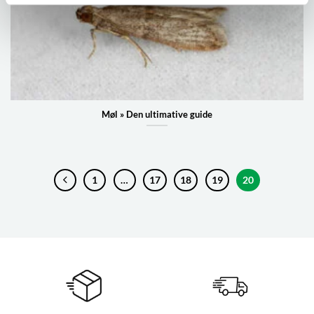
Møl » Den ultimative guide
1
…
17
18
19
20