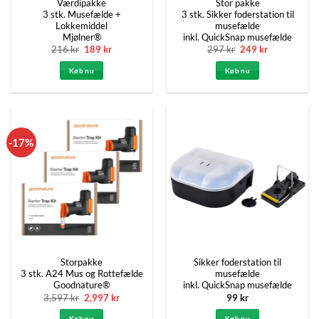
Værdipakke
Stor pakke
3 stk. Musefælde +
3 stk. Sikker foderstation til
Lokkemiddel
musefælde
Mjølner®
inkl. QuickSnap musefælde
Den
Den
Den
Den
216
kr
189
kr
297
kr
249
kr
oprindelige
aktuelle
oprindelige
aktuelle
pris
pris
pris
pris
Køb nu
Køb nu
var:
er:
var:
er:
216 kr.
189 kr.
297 kr.
249 kr.
-17%
Storpakke
Sikker foderstation til
3 stk. A24 Mus og Rottefælde
musefælde
Goodnature®
inkl. QuickSnap musefælde
Den
Den
3,597
kr
2,997
kr
99
kr
oprindelige
aktuelle
pris
pris
Køb nu
Køb nu