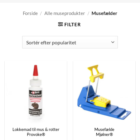
Forside
/
Alle museprodukter
/
Musefælder
FILTER
Lokkemad til mus & rotter
Musefælde
Provoke®
Mjølner®