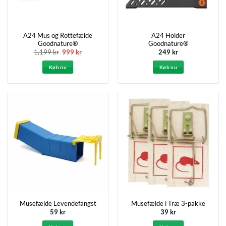
A24 Mus og Rottefælde
A24 Holder
Goodnature®
Goodnature®
Den
Den
1,199
kr
999
kr
249
kr
oprindelige
aktuelle
pris
pris
Køb nu
Køb nu
var:
er:
1,199 kr.
999 kr.
Musefælde Levendefangst
Musefælde i Træ 3-pakke
59
kr
39
kr