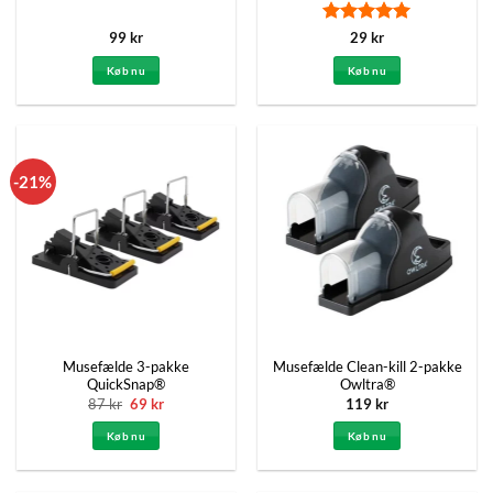
Vurderet
5
99
kr
29
kr
ud af 5
Køb nu
Køb nu
-21%
Musefælde 3-pakke
Musefælde Clean-kill 2-pakke
QuickSnap®
Owltra®
Den
Den
87
kr
69
kr
119
kr
oprindelige
aktuelle
pris
pris
Køb nu
Køb nu
var:
er:
87 kr.
69 kr.