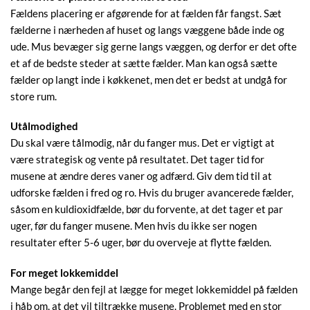
Fældens placering er afgørende for at fælden får fangst. Sæt
fælderne i nærheden af huset og langs væggene både inde og
ude. Mus bevæger sig gerne langs væggen, og derfor er det ofte
et af de bedste steder at sætte fælder. Man kan også sætte
fælder op langt inde i køkkenet, men det er bedst at undgå for
store rum.
Utålmodighed
Du skal være tålmodig, når du fanger mus. Det er vigtigt at
være strategisk og vente på resultatet. Det tager tid for
musene at ændre deres vaner og adfærd. Giv dem tid til at
udforske fælden i fred og ro. Hvis du bruger avancerede fælder,
såsom en kuldioxidfælde, bør du forvente, at det tager et par
uger, før du fanger musene. Men hvis du ikke ser nogen
resultater efter 5-6 uger, bør du overveje at flytte fælden.
For meget lokkemiddel
Mange begår den fejl at lægge for meget lokkemiddel på fælden
i håb om, at det vil tiltrække musene. Problemet med en stor