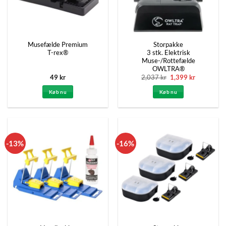
Musefælde Premium
Storpakke
T-rex®
3 stk. Elektrisk
Muse-/Rottefælde
OWLTRA®
Den
Den
49
kr
2,037
kr
1,399
kr
oprindelige
aktuelle
pris
pris
Køb nu
Køb nu
var:
er:
2,037 kr.
1,399 kr.
-13%
-16%