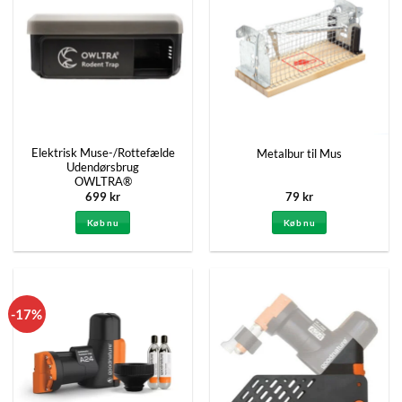
Elektrisk Muse-/Rottefælde
Metalbur til Mus
Udendørsbrug
OWLTRA®
699
kr
79
kr
Køb nu
Køb nu
-17%