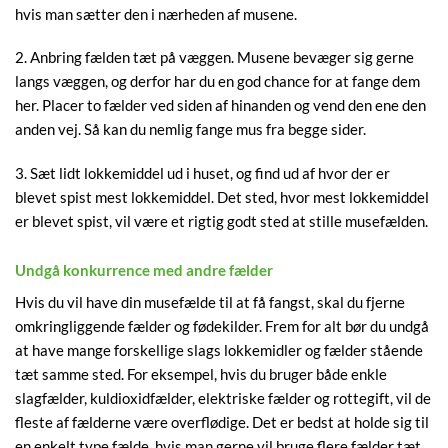
hvis man sætter den i nærheden af musene.
2. Anbring fælden tæt på væggen. Musene bevæger sig gerne
langs væggen, og derfor har du en god chance for at fange dem
her. Placer to fælder ved siden af hinanden og vend den ene den
anden vej. Så kan du nemlig fange mus fra begge sider.
3. Sæt lidt lokkemiddel ud i huset, og find ud af hvor der er
blevet spist mest lokkemiddel. Det sted, hvor mest lokkemiddel
er blevet spist, vil være et rigtig godt sted at stille musefælden.
Undgå konkurrence med andre fælder
Hvis du vil have din musefælde til at få fangst, skal du fjerne
omkringliggende fælder og fødekilder. Frem for alt bør du undgå
at have mange forskellige slags lokkemidler og fælder stående
tæt samme sted. For eksempel, hvis du bruger både enkle
slagfælder, kuldioxidfælder, elektriske fælder og rottegift, vil de
fleste af fælderne være overflødige. Det er bedst at holde sig til
en enkelt type fælde, hvis man gerne vil bruge flere fælder tæt