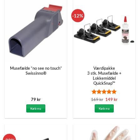
-12%
Musefælde “no see no touch”
Værdipakke
Swissinno®
3 stk. Musefælde +
Lokkemiddel
QuickSnap™
Vurderet
Den
5
Den
79
kr
169
kr
149
kr
oprindelige
aktuelle
ud af 5
pris
pris
Køb nu
Køb nu
var:
er:
169 kr.
149 kr.