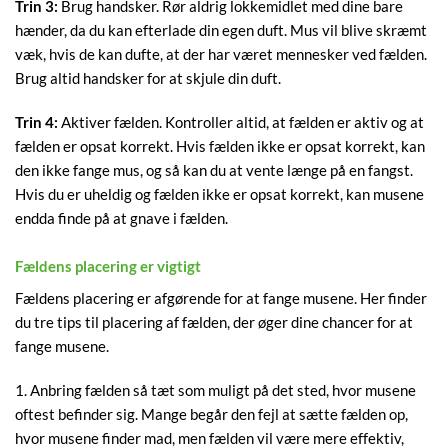
Trin 3:
Brug handsker. Rør aldrig lokkemidlet med dine bare
hænder, da du kan efterlade din egen duft. Mus vil blive skræmt
væk, hvis de kan dufte, at der har været mennesker ved fælden.
Brug altid handsker for at skjule din duft.
Trin 4:
Aktiver fælden. Kontroller altid, at fælden er aktiv og at
fælden er opsat korrekt. Hvis fælden ikke er opsat korrekt, kan
den ikke fange mus, og så kan du at vente længe på en fangst.
Hvis du er uheldig og fælden ikke er opsat korrekt, kan musene
endda finde på at gnave i fælden.
Fældens placering er vigtigt
Fældens placering er afgørende for at fange musene. Her finder
du tre tips til placering af fælden, der øger dine chancer for at
fange musene.
1. Anbring fælden så tæt som muligt på det sted, hvor musene
oftest befinder sig. Mange begår den fejl at sætte fælden op,
hvor musene finder mad, men fælden vil være mere effektiv,