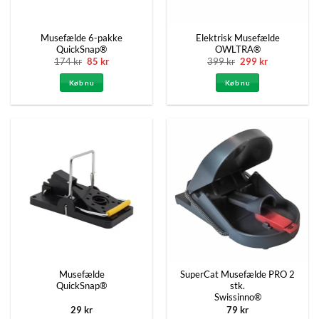
Musefælde 6-pakke
Elektrisk Musefælde
QuickSnap®
OWLTRA®
Den
Den
Den
Den
174
kr
85
kr
399
kr
299
kr
oprindelige
aktuelle
oprindelige
aktuelle
pris
pris
pris
pris
Køb nu
Køb nu
var:
er:
var:
er:
174 kr.
85 kr.
399 kr.
299 kr.
Musefælde
SuperCat Musefælde PRO 2
QuickSnap®
stk.
Swissinno®
29
kr
79
kr