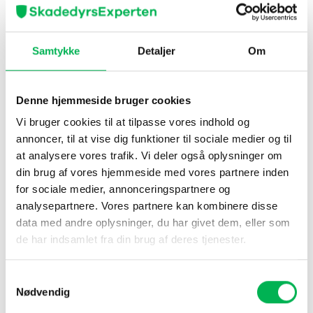
-24%
Samtykke
Detaljer
Om
Denne hjemmeside bruger cookies
Vi bruger cookies til at tilpasse vores indhold og
Musefælde 5-pakke
Musefælde 2-pakke
annoncer, til at vise dig funktioner til sociale medier og til
Den
Den
195
kr
149
kr
79
kr
oprindelige
aktuelle
at analysere vores trafik. Vi deler også oplysninger om
pris
pris
Køb nu
Køb nu
var:
er:
din brug af vores hjemmeside med vores partnere inden
195 kr.
149 kr.
for sociale medier, annonceringspartnere og
analysepartnere. Vores partnere kan kombinere disse
data med andre oplysninger, du har givet dem, eller som
de har indsamlet fra din brug af deres tjenester.
Vælg den rette musefælde
Skal fælden være nem og effektiv at bruge, eller skal
Samtykkevalg
den indeholde det nyeste teknologi inden for
Nødvendig
musefangst? Her gennemgår vi de forskellige slags