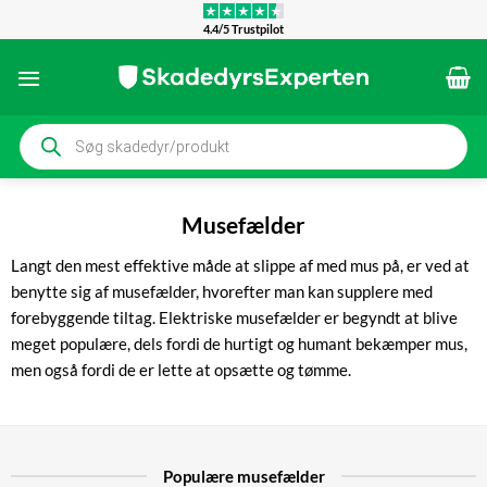
Fortsæt
4.4/5 Trustpilot
til
indhold
Products
search
Musefælder
Langt den mest effektive måde at slippe af med mus på, er ved at
benytte sig af musefælder, hvorefter man kan supplere med
forebyggende tiltag. Elektriske musefælder er begyndt at blive
meget populære, dels fordi de hurtigt og humant bekæmper mus,
men også fordi de er lette at opsætte og tømme.
Populære musefælder