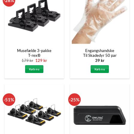
-28%
Musefælde 3-pakke
Engangshandske
T-rex®
Til Skadedyr 50 par
Den
Den
179
kr
129
kr
39
kr
oprindelige
aktuelle
pris
pris
Køb nu
Køb nu
var:
er:
179 kr.
129 kr.
-51%
-25%