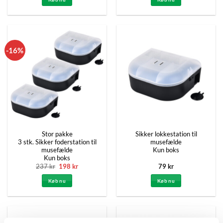
var:
er:
3,597 kr.
2,997 kr.
-16%
Stor pakke
Sikker lokkestation til
3 stk. Sikker foderstation til
musefælde
musefælde
Kun boks
Kun boks
Den
Den
237
kr
198
kr
79
kr
oprindelige
aktuelle
pris
pris
Køb nu
Køb nu
var:
er:
237 kr.
198 kr.