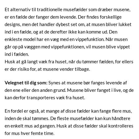
Et alternativ til traditionelle musefælder som dræber musene,
er en fælde der fanger dem levende. Der findes forskellige
designs, men det handler dybest set om, at musen bliver lukket
ind i en fælde, og at de derefter ikke kan komme ud. Den
enkleste model har en væg med en vippefunktion. Når musen
går op på væggen med vippefunktionen, vil musen blive vippet
ind i fælden.
Husk at gå langt væk fra huset, når du tømmer fælden, for ellers
er der risiko for, at musene vender tilbage.
Velegnet til dig som:
Synes at musene bør fanges levende af
den ene eller den anden grund. Musene bliver fanget i live, og de
kan derfor transporteres væk fra huset.
En fordel er også, at mange af disse fælder kan fange flere mus,
inden de skal tømmes. De fleste musefælder kan kun håndtere
en enkelt mus ad gangen. Husk at disse fælder skal kontrolleres
for mus hver femte time.