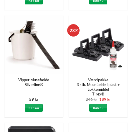
Køb nu
Køb nu
-23%
Vipper Musefælde
Værdipakke
Silverline®
3 stk. Musefælde i plast +
Lokkemiddel
T-rex®
Den
Den
59
kr
246
kr
189
kr
oprindelige
aktuelle
pris
pris
Køb nu
Køb nu
var:
er:
246 kr.
189 kr.